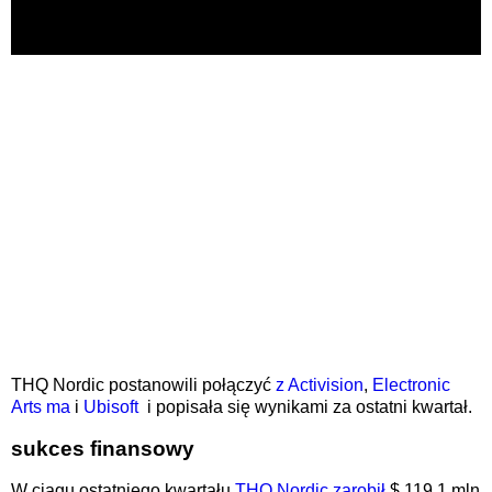
THQ Nordic postanowili połączyć
z Activision
,
Electronic
Arts ma
i
Ubisoft
i popisała się wynikami za ostatni kwartał.
sukces finansowy
W ciągu ostatniego kwartału
THQ Nordic zarobił
$ 119,1 mln