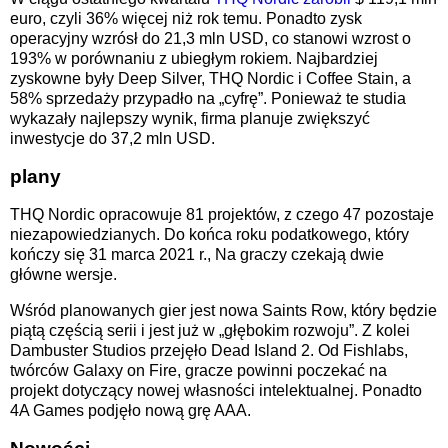
euro, czyli 36% więcej niż rok temu. Ponadto zysk
operacyjny wzrósł do 21,3 mln USD, co stanowi wzrost o
193% w porównaniu z ubiegłym rokiem. Najbardziej
zyskowne były Deep Silver, THQ Nordic i Coffee Stain, a
58% sprzedaży przypadło na „cyfrę”. Ponieważ te studia
wykazały najlepszy wynik, firma planuje zwiększyć
inwestycje do 37,2 mln USD.
plany
THQ Nordic opracowuje 81 projektów, z czego 47 pozostaje
niezapowiedzianych. Do końca roku podatkowego, który
kończy się 31 marca 2021 r., Na graczy czekają dwie
główne wersje.
Wśród planowanych gier jest nowa Saints Row, który będzie
piątą częścią serii i jest już w „głębokim rozwoju”. Z kolei
Dambuster Studios przejęło Dead Island 2. Od Fishlabs,
twórców Galaxy on Fire, gracze powinni poczekać na
projekt dotyczący nowej własności intelektualnej. Ponadto
4A Games podjęło nową grę AAA.