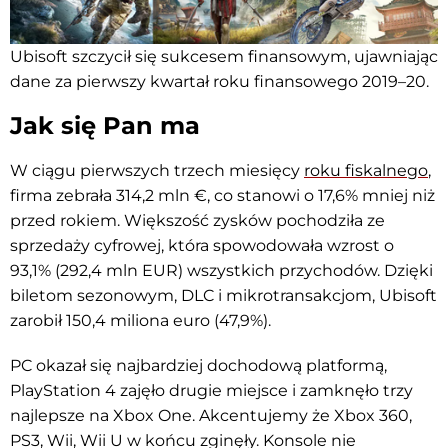
Ubisoft szczycił się sukcesem finansowym, ujawniając
dane za pierwszy kwartał roku finansowego 2019–20.
Jak się Pan ma
W ciągu pierwszych trzech miesięcy
roku fiskalnego
,
firma zebrała 314,2 mln €, co stanowi o 17,6% mniej niż
przed rokiem. Większość zysków pochodziła ze
sprzedaży cyfrowej, która spowodowała wzrost o
93,1% (292,4 mln EUR) wszystkich przychodów. Dzięki
biletom sezonowym, DLC i mikrotransakcjom, Ubisoft
zarobił 150,4 miliona euro (47,9%).
PC okazał się najbardziej dochodową platformą,
PlayStation 4 zajęło drugie miejsce i zamknęło trzy
najlepsze na Xbox One. Akcentujemy że Xbox 360,
PS3, Wii, Wii U w końcu zginęły. Konsole nie