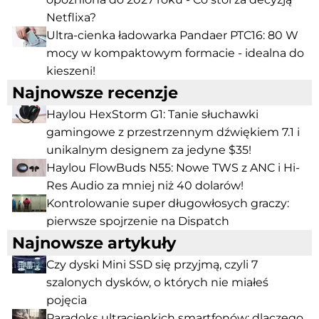
Netflixa?
Ultra-cienka ładowarka Pandaer PTC16: 80 W
mocy w kompaktowym formacie - idealna do
kieszeni!
Najnowsze recenzje
Haylou HexStorm G1: Tanie słuchawki
gamingowe z przestrzennym dźwiękiem 7.1 i
unikalnym designem za jedyne $35!
Haylou FlowBuds N55: Nowe TWS z ANC i Hi-
Res Audio za mniej niż 40 dolarów!
Kontrolowanie super długowłosych graczy:
pierwsze spojrzenie na Dispatch
Najnowsze artykuły
Czy dyski Mini SSD się przyjmą, czyli 7
szalonych dysków, o których nie miałeś
pojęcia
Paradoks ultracienkich smartfonów: dlaczego