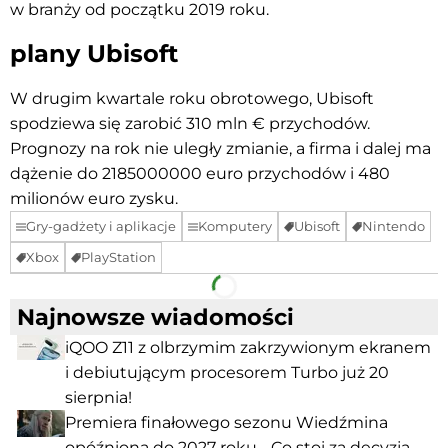
w branży od początku 2019 roku.
plany Ubisoft
W drugim kwartale roku obrotowego, Ubisoft
spodziewa się zarobić 310 mln € przychodów.
Prognozy na rok nie uległy zmianie, a firma i dalej ma
dążenie do 2185000000 euro przychodów i 480
milionów euro zysku.
Gry-gadżety i aplikacje
Komputery
Ubisoft
Nintendo
Xbox
PlayStation
Facebook
Telegram
Najnowsze wiadomości
iQOO Z11 z olbrzymim zakrzywionym ekranem
i debiutującym procesorem Turbo już 20
sierpnia!
Premiera finałowego sezonu Wiedźmina
opóźniona do 2027 roku - Co stoi za decyzją