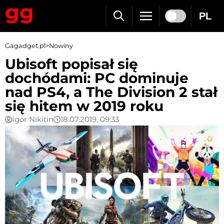
PL
Gagadget.pl
>
Nowiny
Ubisoft popisał się
dochódami: PC dominuje
nad PS4, a The Division 2 stał
się hitem w 2019 roku
Igor Nikitin
18.07.2019, 09:33