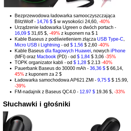
Bezprzewodowa ładowarka samooczyszczająca
BlitzWolf -
14,76 $
$ w wysokości 24,60,
-40%
Urządzenie ładowarka Ugreen o dwóch portach -
16,09 $
31,65 $,
-49%
z kuponem na $ 1
Kable Baseus z podświetleniem złącza
USB Type-C
,
Micro USB
i
Lightning
- od
$ 1,56
$ 2,60
-40%
Kable Baseus
dla flagowych Huawei
, nowych
iPhone
(MFI) oraz
Macbook
(PD) - od
$ 1,84
$ 3,06
-35%
TOPK organizator kabli - od
$ 1,28
$ 2.13
-40%
Pauerbank Baseus do 30000 mAh -
36,36 $
$ 66,14,
45%
z kuponem za 2 $
Ładowarka samochodowa AP621 ZMI -
9,75 $
$ 15.99,
-39%
FM-nadajnik z Baseus QC4.0 -
12.97 $
19.36 $,
-33%
Słuchawki i głośniki