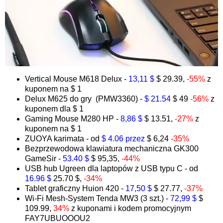
Vertical Mouse M618 Delux -
13,11 $
$ 29.39,
-55%
z
kuponem na $ 1
Delux M625 do gry (PMW3360) -
$ 21.54
$ 49
-56%
z
kuponem dla $ 1
Gaming Mouse M280 HP -
8,86 $
$ 13.51,
-27%
z
kuponem na $ 1
ZUOYA karimata - od
$ 4.06 przez
$ 6,24
-35%
Bezprzewodowa klawiatura mechaniczna GK300
GameSir -
53.40 $
$ 95,35,
-44%
USB hub Ugreen dla laptopów z USB typu C - od
16.96 $
25.70 $,
-34%
Tablet graficzny Huion 420 -
17,50 $
$ 27.77,
-37%
Wi-Fi Mesh-System Tenda MW3 (3 szt.) -
72,99 $
$
109.99,
34%
z kuponami i kodem promocyjnym
FAY7UBUOOOU2