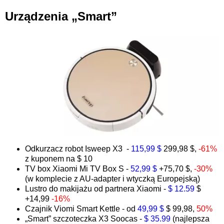
Urządzenia „Smart”
Odkurzacz robot
Isweep
X3 -
115,99 $
299,98 $,
-61%
z kuponem na $ 10
TV box Xiaomi Mi TV Box S -
52,99 $
+75,70 $,
-30%
(w komplecie z AU-adapter i wtyczką Europejską)
Lustro do makijażu od partnera Xiaomi -
$ 12.59
$
+14,99
-16%
Czajnik
Viomi Smart Kettle
- od
49,99 $
$ 99,98,
50%
„Smart” szczoteczka X3 Soocas -
$ 35.99
(najlepsza