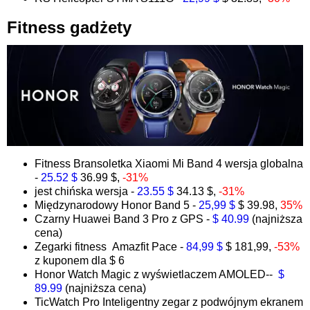
Fitness gadżety
Fitness Bransoletka Xiaomi Mi Band 4 wersja globalna
-
25.52 $
36.99 $,
-31%
jest chińska wersja -
23.55 $
34.13 $,
-31%
Międzynarodowy Honor Band 5 -
25,99 $
$ 39.98,
35%
Czarny Huawei Band 3 Pro z GPS -
$ 40.99
(najniższa
cena)
Zegarki fitness Amazfit Pace -
84,99 $
$ 181,99,
-53%
z kuponem dla $ 6
Honor Watch Magic z wyświetlaczem AMOLED--
$
89.99
(najniższa cena)
TicWatch Pro Inteligentny zegar z podwójnym ekranem