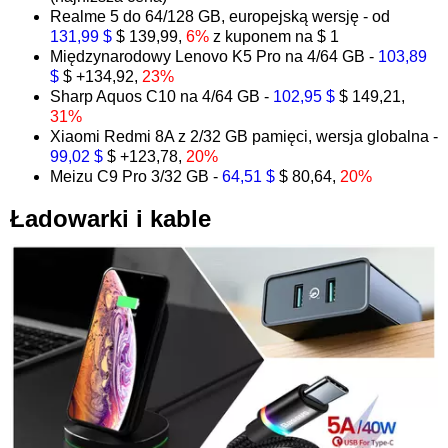
Realme 5 do 64/128 GB, europejską wersję - od
131,99 $
$ 139,99,
6%
z kuponem na $ 1
Międzynarodowy Lenovo K5 Pro na 4/64 GB -
103,89
$
$ +134,92,
23%
Sharp Aquos C10 na 4/64 GB -
102,95 $
$ 149,21,
31%
Xiaomi Redmi 8A z 2/32 GB pamięci, wersja globalna -
99,02 $
$ +123,78,
20%
Meizu C9 Pro 3/32 GB -
64,51 $
$ 80,64,
20%
Ładowarki i kable