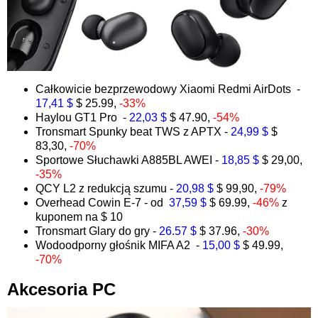
Całkowicie bezprzewodowy Xiaomi Redmi AirDots -
17,41 $
$ 25.99,
-33%
Haylou GT1 Pro -
22,03 $
$ 47.90,
-54%
Tronsmart Spunky beat TWS z APTX -
24,99 $
$
83,30,
-70%
Sportowe Słuchawki A885BL AWEI -
18,85 $
$ 29,00,
-35%
QCY L2 z redukcją szumu -
20,98 $
$ 99,90,
-79%
Overhead Cowin E-7 - od
37,59 $
$ 69.99,
-46%
z
kuponem na $ 10
Tronsmart Glary do gry -
26.57 $
$ 37.96,
-30%
Wodoodporny głośnik MIFA A2 -
15,00 $
$ 49.99,
-70%
Akcesoria PC