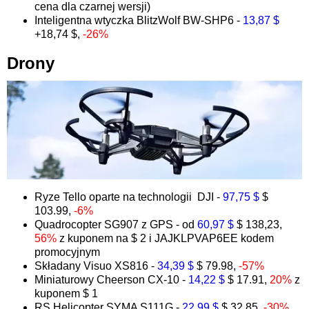
cena dla czarnej wersji)
Inteligentna wtyczka BlitzWolf BW-SHP6 -
13,87 $
+18,74 $,
-26%
Drony
Ryze Tello oparte na technologii DJI -
97,75 $
$
103.99,
-6%
Quadrocopter SG907 z GPS - od
60,97 $
$ 138,23,
56%
z kuponem na $ 2 i JAJKLPVAP6EE kodem
promocyjnym
Składany Visuo XS816 -
34,39 $
$ 79.98,
-57%
Miniaturowy Cheerson CX-10 -
14,22 $
$ 17.91,
20%
z
kuponem $ 1
RS Helicopter SYMA S111G -
22,99 $
$ 32.85,
-30%