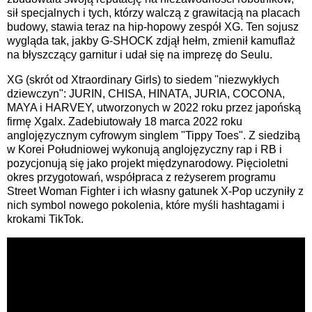
sił specjalnych i tych, którzy walczą z grawitacją na placach
budowy, stawia teraz na hip-hopowy zespół XG. Ten sojusz
wygląda tak, jakby G-SHOCK zdjął hełm, zmienił kamuflaż
na błyszczący garnitur i udał się na imprezę do Seulu.
XG (skrót od Xtraordinary Girls) to siedem "niezwykłych
dziewczyn": JURIN, CHISA, HINATA, JURIA, COCONA,
MAYA i HARVEY, utworzonych w 2022 roku przez japońską
firmę Xgalx. Zadebiutowały 18 marca 2022 roku
anglojęzycznym cyfrowym singlem "Tippy Toes". Z siedzibą
w Korei Południowej wykonują anglojęzyczny rap i RB i
pozycjonują się jako projekt międzynarodowy. Pięcioletni
okres przygotowań, współpraca z reżyserem programu
Street Woman Fighter i ich własny gatunek X-Pop uczyniły z
nich symbol nowego pokolenia, które myśli hashtagami i
krokami TikTok.