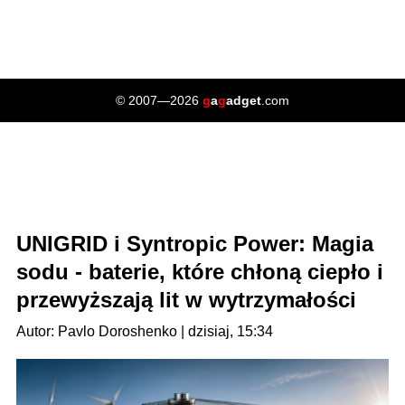
© 2007—2026
g
a
g
adget
.com