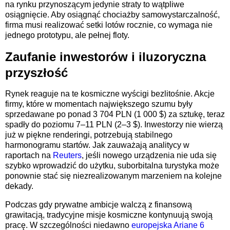
na rynku przynoszącym jedynie straty to wątpliwe
osiągnięcie. Aby osiągnąć chociażby samowystarczalność,
firma musi realizować setki lotów rocznie, co wymaga nie
jednego prototypu, ale pełnej floty.
Zaufanie inwestorów i iluzoryczna
przyszłość
Rynek reaguje na te kosmiczne wyścigi bezlitośnie. Akcje
firmy, które w momentach największego szumu były
sprzedawane po ponad 3 704 PLN (1 000 $) za sztukę, teraz
spadły do poziomu 7–11 PLN (2–3 $). Inwestorzy nie wierzą
już w piękne renderingi, potrzebują stabilnego
harmonogramu startów. Jak zauważają analitycy w
raportach na
Reuters
, jeśli nowego urządzenia nie uda się
szybko wprowadzić do użytku, suborbitalna turystyka może
ponownie stać się niezrealizowanym marzeniem na kolejne
dekady.
Podczas gdy prywatne ambicje walczą z finansową
grawitacją, tradycyjne misje kosmiczne kontynuują swoją
pracę. W szczególności niedawno
europejska Ariane 6