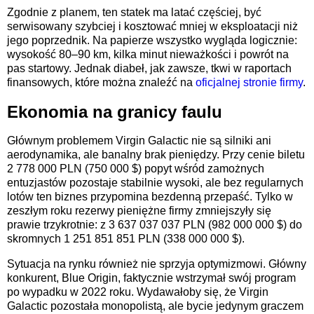
Zgodnie z planem, ten statek ma latać częściej, być
serwisowany szybciej i kosztować mniej w eksploatacji niż
jego poprzednik. Na papierze wszystko wygląda logicznie:
wysokość 80–90 km, kilka minut nieważkości i powrót na
pas startowy. Jednak diabeł, jak zawsze, tkwi w raportach
finansowych, które można znaleźć na
oficjalnej stronie firmy
.
Ekonomia na granicy faulu
Głównym problemem Virgin Galactic nie są silniki ani
aerodynamika, ale banalny brak pieniędzy. Przy cenie biletu
2 778 000 PLN (750 000 $) popyt wśród zamożnych
entuzjastów pozostaje stabilnie wysoki, ale bez regularnych
lotów ten biznes przypomina bezdenną przepaść. Tylko w
zeszłym roku rezerwy pieniężne firmy zmniejszyły się
prawie trzykrotnie: z 3 637 037 037 PLN (982 000 000 $) do
skromnych 1 251 851 851 PLN (338 000 000 $).
Sytuacja na rynku również nie sprzyja optymizmowi. Główny
konkurent, Blue Origin, faktycznie wstrzymał swój program
po wypadku w 2022 roku. Wydawałoby się, że Virgin
Galactic pozostała monopolistą, ale bycie jedynym graczem