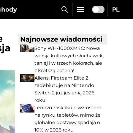
chody
PL
e
Najnowsze wiadomości
sja
Sony WH-1000XM4C: Nowa
wersja kultowych słuchawek,
taniej i w trzech kolorach, ale
z krótszą baterią!
Aliens: Fireteam Elite 2
zadebiutuje na Nintendo
Switch 2 już jesienią 2026
roku!
Lenovo zaskakuje wzrostem
na rynku tabletów, mimo że
globalne dostawy spadają o
10% w 2026 roku