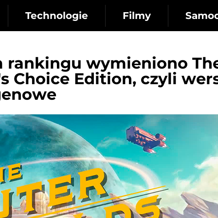
Technologie
Filmy
Samo
m rankingu wymieniono Th
s Choice Edition, czyli wer
-genowe