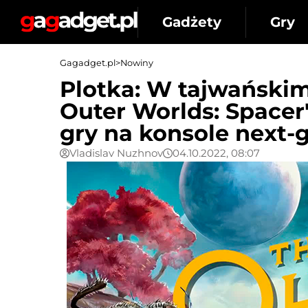
Gadżety
Gry
Gagadget.pl
>
Nowiny
Plotka: W tajwański
Outer Worlds: Spacer'
gry na konsole next
Vladislav Nuzhnov
04.10.2022, 08:07