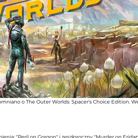
mniano o The Outer Worlds: Spacer's Choice Edition. We
enia: "Peril on Gorgon" i zeszłoroczny "Murder on Eridan