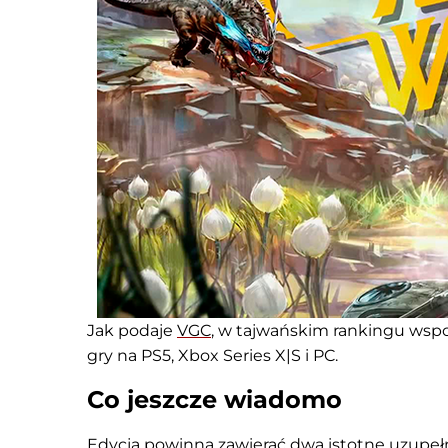
Jak podaje
VGC
, w tajwańskim rankingu wspo
gry na PS5, Xbox Series X|S i PC.
Co jeszcze wiadomo
Edycja powinna zawierać dwa istotne uzupełni