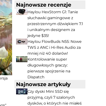
Najnowsze recenzje
Haylou HexStorm G1: Tanie
słuchawki gamingowe z
przestrzennym dźwiękiem 7.1
i unikalnym designem za
jedyne $35!
Haylou FlowBuds N55: Nowe
TWS z ANC i Hi-Res Audio za
mniej niż 40 dolarów!
Kontrolowanie super
długowłosych graczy:
pierwsze spojrzenie na
Dispatch
rsja
Najnowsze artykuły
Czy dyski Mini SSD się
przyjmą, czyli 7 szalonych
dysków, o których nie miałeś
os",