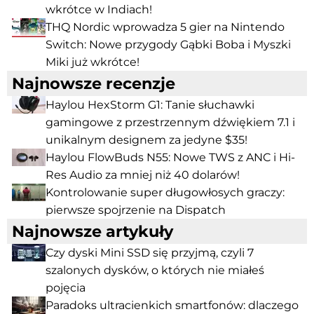
wkrótce w Indiach!
THQ Nordic wprowadza 5 gier na Nintendo
Switch: Nowe przygody Gąbki Boba i Myszki
Miki już wkrótce!
Najnowsze recenzje
Haylou HexStorm G1: Tanie słuchawki
gamingowe z przestrzennym dźwiękiem 7.1 i
unikalnym designem za jedyne $35!
Haylou FlowBuds N55: Nowe TWS z ANC i Hi-
Res Audio za mniej niż 40 dolarów!
Kontrolowanie super długowłosych graczy:
pierwsze spojrzenie na Dispatch
Najnowsze artykuły
Czy dyski Mini SSD się przyjmą, czyli 7
szalonych dysków, o których nie miałeś
pojęcia
Paradoks ultracienkich smartfonów: dlaczego