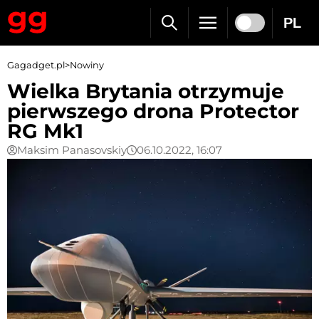
PL
Gagadget.pl
>
Nowiny
Wielka Brytania otrzymuje
pierwszego drona Protector
RG Mk1
Maksim Panasovskiy
06.10.2022, 16:07