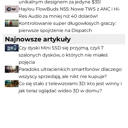
unikalnym designem za jedyne $35!
Haylou FlowBuds N55: Nowe TWS z ANC i Hi-
Res Audio za mniej niż 40 dolarów!
Kontrolowanie super długowłosych graczy:
pierwsze spojrzenie na Dispatch
Najnowsze artykuły
Czy dyski Mini SSD się przyjmą, czyli 7
szalonych dysków, o których nie miałeś
pojęcia
Paradoks ultracienkich smartfonów: dlaczego
wszyscy sprzedają, ale nikt nie kupuje?
Co się stało z telewizorami 3D: kto jest winny i
jak teraz oglądać wideo 3D w domu?