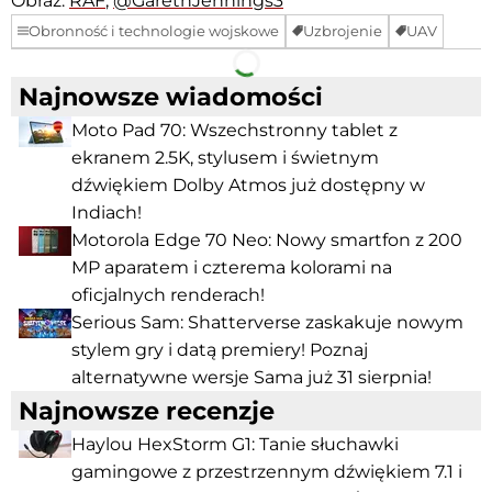
Obraz:
RAF
,
@GarethJennings3
Obronność i technologie wojskowe
Uzbrojenie
UAV
Facebook
Telegram
Najnowsze wiadomości
Moto Pad 70: Wszechstronny tablet z
ekranem 2.5K, stylusem i świetnym
dźwiękiem Dolby Atmos już dostępny w
Indiach!
Motorola Edge 70 Neo: Nowy smartfon z 200
MP aparatem i czterema kolorami na
oficjalnych renderach!
Serious Sam: Shatterverse zaskakuje nowym
stylem gry i datą premiery! Poznaj
alternatywne wersje Sama już 31 sierpnia!
Najnowsze recenzje
Haylou HexStorm G1: Tanie słuchawki
gamingowe z przestrzennym dźwiękiem 7.1 i