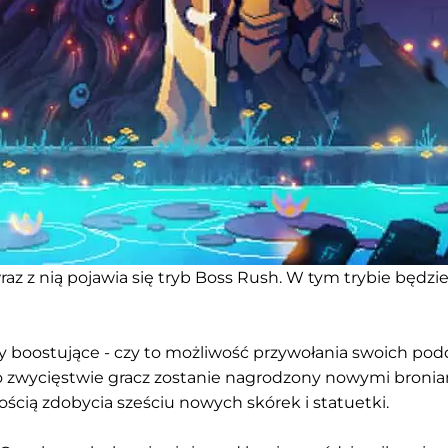
wraz z nią pojawia się tryb Boss Rush. W tym trybie będzi
y boostujące - czy to możliwość przywołania swoich po
 Po zwycięstwie gracz zostanie nagrodzony nowymi bronia
ścią zdobycia sześciu nowych skórek i statuetki.