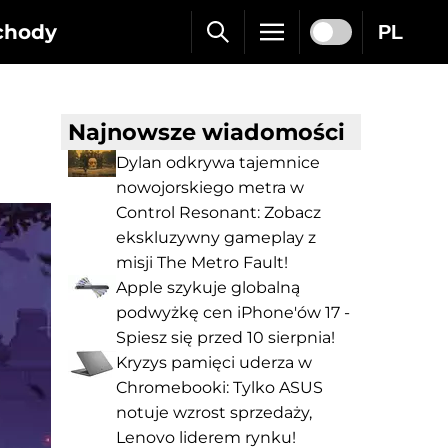
chody
PL
Najnowsze wiadomości
Dylan odkrywa tajemnice
nowojorskiego metra w
Control Resonant: Zobacz
ekskluzywny gameplay z
misji The Metro Fault!
Apple szykuje globalną
podwyżkę cen iPhone'ów 17 -
Spiesz się przed 10 sierpnia!
Kryzys pamięci uderza w
Chromebooki: Tylko ASUS
notuje wzrost sprzedaży,
Lenovo liderem rynku!