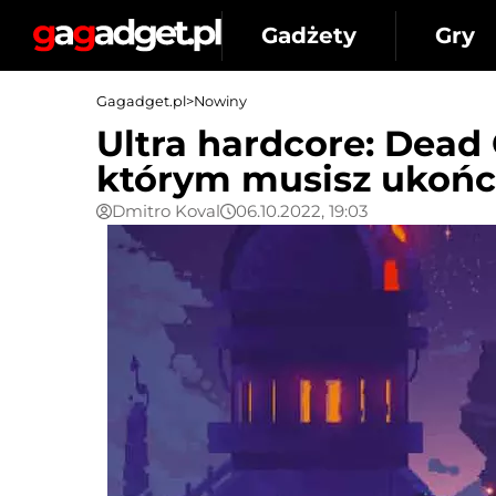
Gadżety
Gry
Gagadget.pl
>
Nowiny
Ultra hardcore: Dead 
którym musisz ukońc
Dmitro Koval
06.10.2022, 19:03