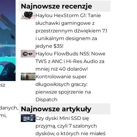
Najnowsze recenzje
Haylou HexStorm G1: Tanie
słuchawki gamingowe z
przestrzennym dźwiękiem 7.1
i unikalnym designem za
jedyne $35!
Haylou FlowBuds N55: Nowe
TWS z ANC i Hi-Res Audio za
mniej niż 40 dolarów!
Kontrolowanie super
długowłosych graczy:
esz
pierwsze spojrzenie na
Dispatch
Najnowsze artykuły
ddanych,
mi,
Czy dyski Mini SSD się
przyjmą, czyli 7 szalonych
dysków, o których nie miałeś