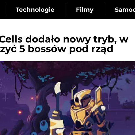
Technologie
Filmy
Samo
Cells dodało nowy tryb, w
zyć 5 bossów pod rząd