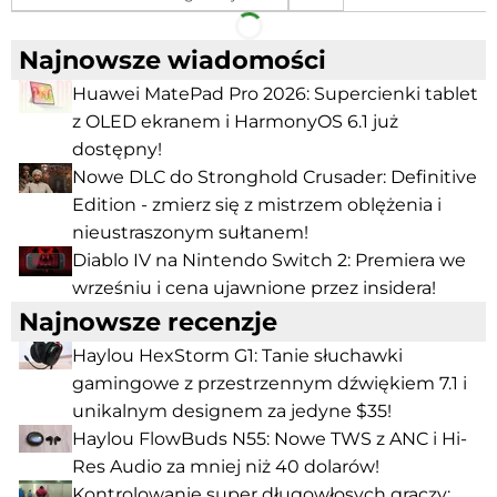
Facebook
Telegram
Najnowsze wiadomości
Huawei MatePad Pro 2026: Supercienki tablet
z OLED ekranem i HarmonyOS 6.1 już
dostępny!
Nowe DLC do Stronghold Crusader: Definitive
Edition - zmierz się z mistrzem oblężenia i
nieustraszonym sułtanem!
Diablo IV na Nintendo Switch 2: Premiera we
wrześniu i cena ujawnione przez insidera!
Najnowsze recenzje
Haylou HexStorm G1: Tanie słuchawki
gamingowe z przestrzennym dźwiękiem 7.1 i
unikalnym designem za jedyne $35!
Haylou FlowBuds N55: Nowe TWS z ANC i Hi-
Res Audio za mniej niż 40 dolarów!
Kontrolowanie super długowłosych graczy: