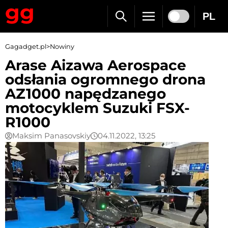
PL
Gagadget.pl
>
Nowiny
Arase Aizawa Aerospace
odsłania ogromnego drona
AZ1000 napędzanego
motocyklem Suzuki FSX-
R1000
Maksim Panasovskiy
04.11.2022, 13:25