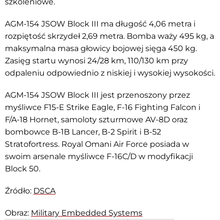
szkoleniowe.
AGM-154 JSOW Block III ma długość 4,06 metra i
rozpiętość skrzydeł 2,69 metra. Bomba waży 495 kg, a
maksymalna masa głowicy bojowej sięga 450 kg.
Zasięg startu wynosi 24/28 km, 110/130 km przy
odpaleniu odpowiednio z niskiej i wysokiej wysokości.
AGM-154 JSOW Block III jest przenoszony przez
myśliwce F15-E Strike Eagle, F-16 Fighting Falcon i
F/A-18 Hornet, samoloty szturmowe AV-8D oraz
bombowce B-1B Lancer, B-2 Spirit i B-52
Stratofortress. Royal Omani Air Force posiada w
swoim arsenale myśliwce F-16C/D w modyfikacji
Block 50.
Źródło:
DSCA
Obraz:
Military Embedded Systems