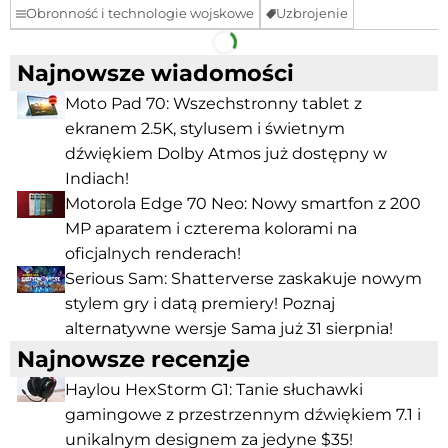
Obronność i technologie wojskowe
Uzbrojenie
Facebook
Telegram
Najnowsze wiadomości
Moto Pad 70: Wszechstronny tablet z
ekranem 2.5K, stylusem i świetnym
dźwiękiem Dolby Atmos już dostępny w
Indiach!
Motorola Edge 70 Neo: Nowy smartfon z 200
MP aparatem i czterema kolorami na
oficjalnych renderach!
Serious Sam: Shatterverse zaskakuje nowym
stylem gry i datą premiery! Poznaj
alternatywne wersje Sama już 31 sierpnia!
Najnowsze recenzje
Haylou HexStorm G1: Tanie słuchawki
gamingowe z przestrzennym dźwiękiem 7.1 i
unikalnym designem za jedyne $35!