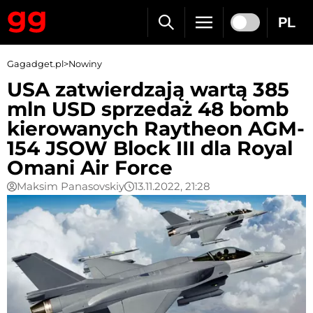
PL
Gagadget.pl
>
Nowiny
USA zatwierdzają wartą 385
mln USD sprzedaż 48 bomb
kierowanych Raytheon AGM-
154 JSOW Block III dla Royal
Omani Air Force
Maksim Panasovskiy
13.11.2022, 21:28