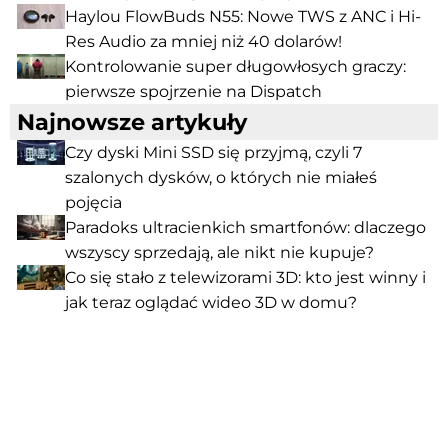
Haylou FlowBuds N55: Nowe TWS z ANC i Hi-
Res Audio za mniej niż 40 dolarów!
Kontrolowanie super długowłosych graczy:
pierwsze spojrzenie na Dispatch
Najnowsze artykuły
Czy dyski Mini SSD się przyjmą, czyli 7
szalonych dysków, o których nie miałeś
pojęcia
Paradoks ultracienkich smartfonów: dlaczego
wszyscy sprzedają, ale nikt nie kupuje?
Co się stało z telewizorami 3D: kto jest winny i
jak teraz oglądać wideo 3D w domu?