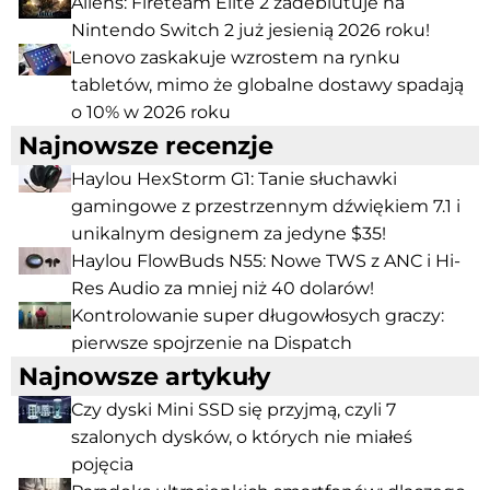
Aliens: Fireteam Elite 2 zadebiutuje na
Nintendo Switch 2 już jesienią 2026 roku!
Lenovo zaskakuje wzrostem na rynku
tabletów, mimo że globalne dostawy spadają
o 10% w 2026 roku
Najnowsze recenzje
Haylou HexStorm G1: Tanie słuchawki
gamingowe z przestrzennym dźwiękiem 7.1 i
unikalnym designem za jedyne $35!
Haylou FlowBuds N55: Nowe TWS z ANC i Hi-
Res Audio za mniej niż 40 dolarów!
Kontrolowanie super długowłosych graczy:
pierwsze spojrzenie na Dispatch
Najnowsze artykuły
Czy dyski Mini SSD się przyjmą, czyli 7
szalonych dysków, o których nie miałeś
pojęcia