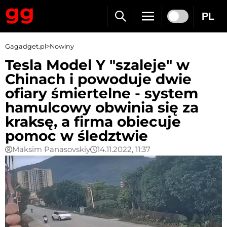
PL
Gagadget.pl
>
Nowiny
Tesla Model Y "szaleje" w
Chinach i powoduje dwie
ofiary śmiertelne - system
hamulcowy obwinia się za
kraksę, a firma obiecuje
pomoc w śledztwie
Maksim Panasovskiy
14.11.2022, 11:37