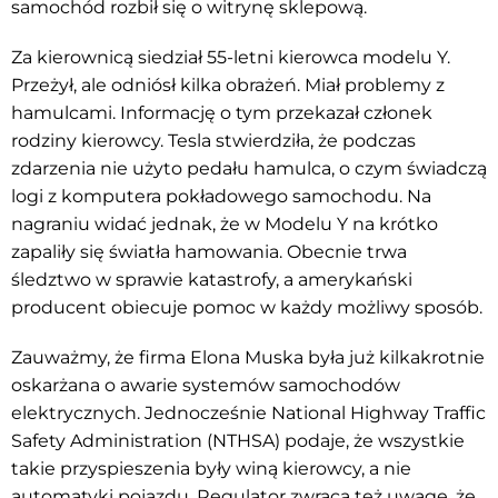
samochód rozbił się o witrynę sklepową.
Za kierownicą siedział 55-letni kierowca modelu Y.
Przeżył, ale odniósł kilka obrażeń. Miał problemy z
hamulcami. Informację o tym przekazał członek
rodziny kierowcy. Tesla stwierdziła, że podczas
zdarzenia nie użyto pedału hamulca, o czym świadczą
logi z komputera pokładowego samochodu. Na
nagraniu widać jednak, że w Modelu Y na krótko
zapaliły się światła hamowania. Obecnie trwa
śledztwo w sprawie katastrofy, a amerykański
producent obiecuje pomoc w każdy możliwy sposób.
Zauważmy, że firma Elona Muska była już kilkakrotnie
oskarżana o awarie systemów samochodów
elektrycznych. Jednocześnie National Highway Traffic
Safety Administration (NTHSA) podaje, że wszystkie
takie przyspieszenia były winą kierowcy, a nie
automatyki pojazdu. Regulator zwraca też uwagę, że