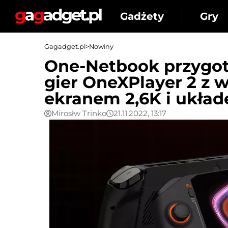
Gadżety
Gry
Gagadget.pl
>
Nowiny
One-Netbook przygot
gier OneXPlayer 2 z 
ekranem 2,6K i ukła
Mirosłw Trinko
21.11.2022, 13:17