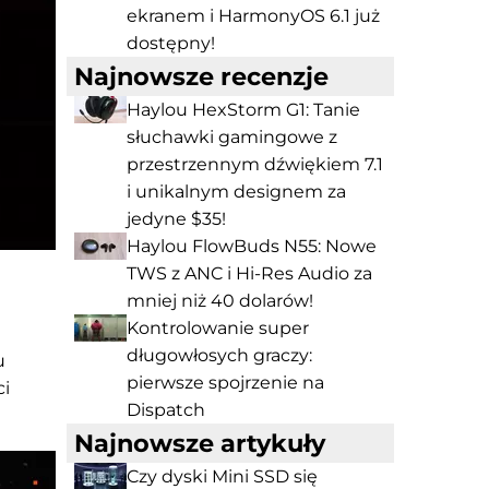
ekranem i HarmonyOS 6.1 już
dostępny!
Najnowsze recenzje
Haylou HexStorm G1: Tanie
słuchawki gamingowe z
przestrzennym dźwiękiem 7.1
i unikalnym designem za
jedyne $35!
Haylou FlowBuds N55: Nowe
TWS z ANC i Hi-Res Audio za
mniej niż 40 dolarów!
Kontrolowanie super
długowłosych graczy:
u
pierwsze spojrzenie na
ci
Dispatch
Najnowsze artykuły
Czy dyski Mini SSD się