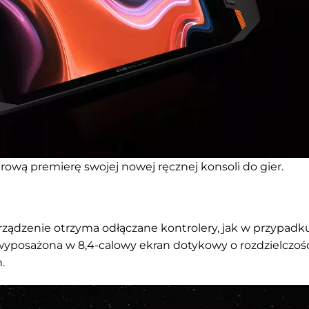
ową premierę swojej nowej ręcznej konsoli do gier.
ządzenie otrzyma odłączane kontrolery, jak w przypadk
wyposażona w 8,4-calowy ekran dotykowy o rozdzielczoś
.