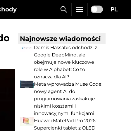
chody
PL
do
Najnowsze wiadomości
Demis Hassabis odchodzi z
Google DeepMind, ale
obejmuje nowe kluczowe
role w Alphabet: Co to
oznacza dla AI?
Meta wprowadza Muse Code:
nowy agent AI do
programowania zaskakuje
niskimi kosztami i
innowacyjnymi funkcjami
Huawei MatePad Pro 2026:
Supercienki tablet z OLED