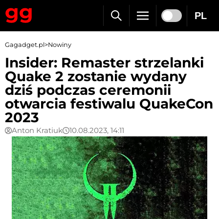
PL
Gagadget.pl
>
Nowiny
Insider: Remaster strzelanki
Quake 2 zostanie wydany
dziś podczas ceremonii
otwarcia festiwalu QuakeCon
2023
Anton Kratiuk
10.08.2023, 14:11