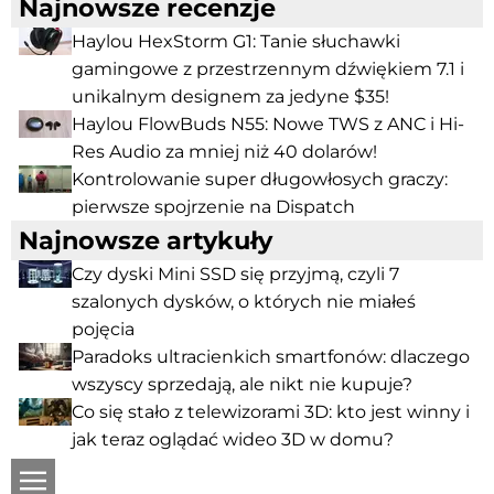
Najnowsze recenzje
Haylou HexStorm G1: Tanie słuchawki
gamingowe z przestrzennym dźwiękiem 7.1 i
unikalnym designem za jedyne $35!
Haylou FlowBuds N55: Nowe TWS z ANC i Hi-
Res Audio za mniej niż 40 dolarów!
Kontrolowanie super długowłosych graczy:
pierwsze spojrzenie na Dispatch
Najnowsze artykuły
Czy dyski Mini SSD się przyjmą, czyli 7
szalonych dysków, o których nie miałeś
pojęcia
Paradoks ultracienkich smartfonów: dlaczego
wszyscy sprzedają, ale nikt nie kupuje?
Co się stało z telewizorami 3D: kto jest winny i
jak teraz oglądać wideo 3D w domu?