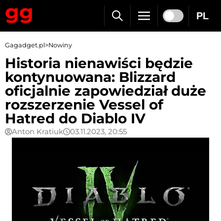
PL
Gagadget.pl
>
Nowiny
Historia nienawiści będzie
kontynuowana: Blizzard
oficjalnie zapowiedział duże
rozszerzenie Vessel of
Hatred do Diablo IV
Anton Kratiuk
03.11.2023, 20:55