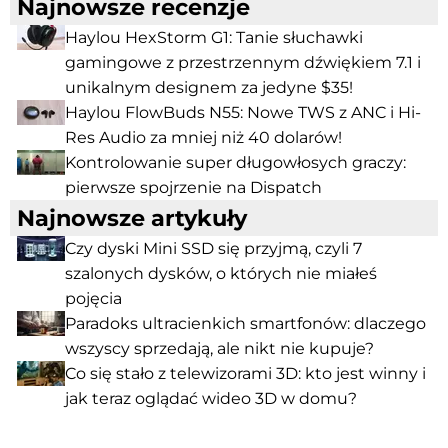
Najnowsze recenzje
Haylou HexStorm G1: Tanie słuchawki
gamingowe z przestrzennym dźwiękiem 7.1 i
unikalnym designem za jedyne $35!
Haylou FlowBuds N55: Nowe TWS z ANC i Hi-
Res Audio za mniej niż 40 dolarów!
Kontrolowanie super długowłosych graczy:
pierwsze spojrzenie na Dispatch
Najnowsze artykuły
Czy dyski Mini SSD się przyjmą, czyli 7
szalonych dysków, o których nie miałeś
pojęcia
Paradoks ultracienkich smartfonów: dlaczego
wszyscy sprzedają, ale nikt nie kupuje?
Co się stało z telewizorami 3D: kto jest winny i
jak teraz oglądać wideo 3D w domu?