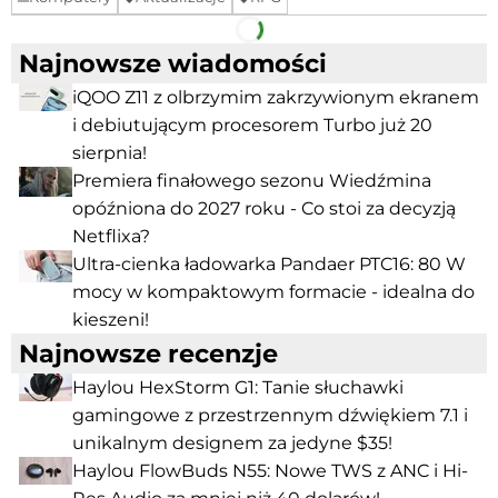
Facebook
Telegram
Najnowsze wiadomości
iQOO Z11 z olbrzymim zakrzywionym ekranem
i debiutującym procesorem Turbo już 20
sierpnia!
Premiera finałowego sezonu Wiedźmina
opóźniona do 2027 roku - Co stoi za decyzją
Netflixa?
Ultra-cienka ładowarka Pandaer PTC16: 80 W
mocy w kompaktowym formacie - idealna do
kieszeni!
Najnowsze recenzje
Haylou HexStorm G1: Tanie słuchawki
gamingowe z przestrzennym dźwiękiem 7.1 i
unikalnym designem za jedyne $35!
Haylou FlowBuds N55: Nowe TWS z ANC i Hi-