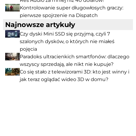
Res Audio za mniej niż 40 dolarów!
Kontrolowanie super długowłosych graczy:
pierwsze spojrzenie na Dispatch
Najnowsze artykuły
Czy dyski Mini SSD się przyjmą, czyli 7
szalonych dysków, o których nie miałeś
pojęcia
Paradoks ultracienkich smartfonów: dlaczego
wszyscy sprzedają, ale nikt nie kupuje?
Co się stało z telewizorami 3D: kto jest winny i
jak teraz oglądać wideo 3D w domu?