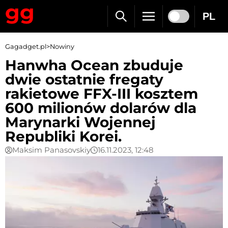
PL
Gagadget.pl
>
Nowiny
Hanwha Ocean zbuduje
dwie ostatnie fregaty
rakietowe FFX-III kosztem
600 milionów dolarów dla
Marynarki Wojennej
Republiki Korei.
Maksim Panasovskiy
16.11.2023, 12:48