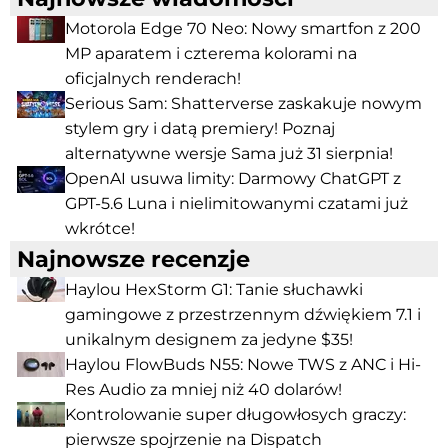
Motorola Edge 70 Neo: Nowy smartfon z 200
MP aparatem i czterema kolorami na
oficjalnych renderach!
Serious Sam: Shatterverse zaskakuje nowym
stylem gry i datą premiery! Poznaj
alternatywne wersje Sama już 31 sierpnia!
OpenAI usuwa limity: Darmowy ChatGPT z
GPT-5.6 Luna i nielimitowanymi czatami już
wkrótce!
Najnowsze recenzje
Haylou HexStorm G1: Tanie słuchawki
gamingowe z przestrzennym dźwiękiem 7.1 i
unikalnym designem za jedyne $35!
Haylou FlowBuds N55: Nowe TWS z ANC i Hi-
Res Audio za mniej niż 40 dolarów!
Kontrolowanie super długowłosych graczy:
pierwsze spojrzenie na Dispatch