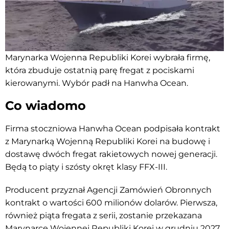
Marynarka Wojenna Republiki Korei wybrała firmę,
która zbuduje ostatnią parę fregat z pociskami
kierowanymi. Wybór padł na Hanwha Ocean.
Co wiadomo
Firma stoczniowa Hanwha Ocean podpisała kontrakt
z Marynarką Wojenną Republiki Korei na budowę i
dostawę dwóch fregat rakietowych nowej generacji.
Będą to piąty i szósty okręt klasy FFX-III.
Producent przyznał Agencji Zamówień Obronnych
kontrakt o wartości 600 milionów dolarów. Pierwsza,
również piąta fregata z serii, zostanie przekazana
Marynarce Wojennej Republiki Korei w grudniu 2027