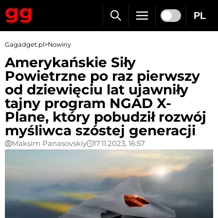
PL
Gagadget.pl
>
Nowiny
Amerykańskie Siły
Powietrzne po raz pierwszy
od dziewięciu lat ujawniły
tajny program NGAD X-
Plane, który pobudził rozwój
myśliwca szóstej generacji
Maksim Panasovskiy
17.11.2023, 16:57