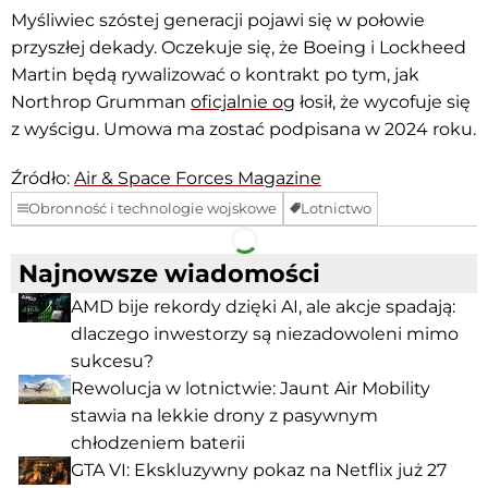
Myśliwiec szóstej generacji pojawi się w połowie
przyszłej dekady. Oczekuje się, że Boeing i Lockheed
Martin będą rywalizować o kontrakt po tym, jak
Northrop Grumman
oficjalnie og
łosił, że wycofuje się
z wyścigu. Umowa ma zostać podpisana w 2024 roku.
Źródło:
Air & Space Forces Magazine
Obronność i technologie wojskowe
Lotnictwo
Facebook
Telegram
Najnowsze wiadomości
AMD bije rekordy dzięki AI, ale akcje spadają:
dlaczego inwestorzy są niezadowoleni mimo
sukcesu?
Rewolucja w lotnictwie: Jaunt Air Mobility
stawia na lekkie drony z pasywnym
chłodzeniem baterii
GTA VI: Ekskluzywny pokaz na Netflix już 27