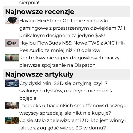
sierpnia!
Najnowsze recenzje
Haylou HexStorm G1: Tanie słuchawki
gamingowe z przestrzennym dźwiękiem 7.1 i
unikalnym designem za jedyne $35!
Haylou FlowBuds N55: Nowe TWS z ANC i Hi-
Res Audio za mniej niż 40 dolarów!
Kontrolowanie super długowłosych graczy:
pierwsze spojrzenie na Dispatch
Najnowsze artykuły
Czy dyski Mini SSD się przyjmą, czyli 7
szalonych dysków, o których nie miałeś
pojęcia
Paradoks ultracienkich smartfonów: dlaczego
wszyscy sprzedają, ale nikt nie kupuje?
Co się stało z telewizorami 3D: kto jest winny i
jak teraz oglądać wideo 3D w domu?