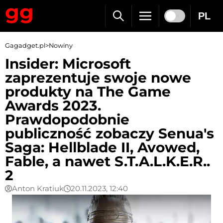
PL
Gagadget.pl
>
Nowiny
Insider: Microsoft
zaprezentuje swoje nowe
produkty na The Game
Awards 2023.
Prawdopodobnie
publiczność zobaczy Senua's
Saga: Hellblade II, Avowed,
Fable, a nawet S.T.A.L.K.E.R..
2
Anton Kratiuk
20.11.2023, 12:40