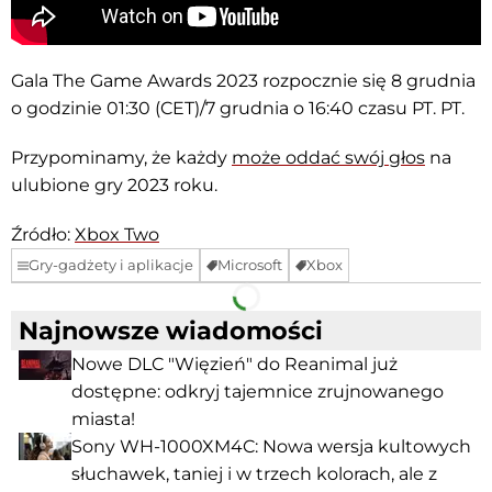
Gala The Game Awards 2023 rozpocznie się 8 grudnia
o godzinie 01:30 (CET)/7 grudnia o 16:40 czasu PT. PT.
Przypominamy, że każdy
może oddać swój głos
na
ulubione gry 2023 roku.
Źródło:
Xbox Two
Gry-gadżety i aplikacje
Microsoft
Xbox
Facebook
Telegram
Najnowsze wiadomości
Nowe DLC "Więzień" do Reanimal już
dostępne: odkryj tajemnice zrujnowanego
miasta!
Sony WH-1000XM4C: Nowa wersja kultowych
słuchawek, taniej i w trzech kolorach, ale z