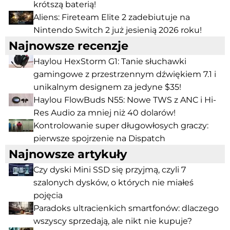
krótszą baterią!
Aliens: Fireteam Elite 2 zadebiutuje na
Nintendo Switch 2 już jesienią 2026 roku!
Najnowsze recenzje
Haylou HexStorm G1: Tanie słuchawki
gamingowe z przestrzennym dźwiękiem 7.1 i
unikalnym designem za jedyne $35!
Haylou FlowBuds N55: Nowe TWS z ANC i Hi-
Res Audio za mniej niż 40 dolarów!
Kontrolowanie super długowłosych graczy:
pierwsze spojrzenie na Dispatch
Najnowsze artykuły
Czy dyski Mini SSD się przyjmą, czyli 7
szalonych dysków, o których nie miałeś
pojęcia
Paradoks ultracienkich smartfonów: dlaczego
wszyscy sprzedają, ale nikt nie kupuje?