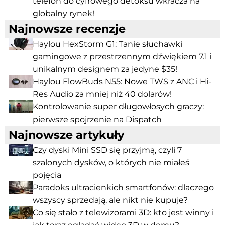
telefon do cyfrowego detoksu wkracza na
globalny rynek!
Najnowsze recenzje
Haylou HexStorm G1: Tanie słuchawki
gamingowe z przestrzennym dźwiękiem 7.1 i
unikalnym designem za jedyne $35!
Haylou FlowBuds N55: Nowe TWS z ANC i Hi-
Res Audio za mniej niż 40 dolarów!
Kontrolowanie super długowłosych graczy:
pierwsze spojrzenie na Dispatch
Najnowsze artykuły
Czy dyski Mini SSD się przyjmą, czyli 7
szalonych dysków, o których nie miałeś
pojęcia
Paradoks ultracienkich smartfonów: dlaczego
wszyscy sprzedają, ale nikt nie kupuje?
Co się stało z telewizorami 3D: kto jest winny i