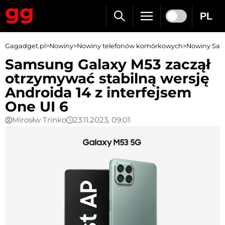
PL
Gagadget.pl
>
Nowiny
>
Nowiny telefonów komórkowych
>
Nowiny Sa
Samsung Galaxy M53 zaczął
otrzymywać stabilną wersję
Androida 14 z interfejsem
One UI 6
Mirosłw Trinko
23.11.2023, 09:01