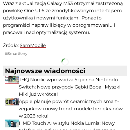
Wraz z aktualizacją Galaxy M53 otrzymał zastrzeżoną
powłokę One UI 6 ze zmodyfikowanym interfejsem
użytkownika i nowymi funkcjami. Ponadto
programiści naprawili błędy w oprogramowaniu i
pracowali nad optymalizacją systemu.
Źródło:
SamMobile
Smartfony
Facebook
Telegram
Najnowsze wiadomości
THQ Nordic wprowadza 5 gier na Nintendo
Switch: Nowe przygody Gąbki Boba i Myszki
Miki już wkrótce!
Apple planuje powrót ceramicznych smart-
zegarków i nowy trend: modele bez ekranów
w 2026 roku!
HMD Touch AI w stylu Nokia Lumia: Nowy