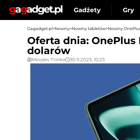
Gadżety
Gry
Gagadget.pl
>
Nowiny
>
Nowiny tabletów
>
Nowiny OnePlu
Oferta dnia: OnePlu
dolarów
Mirosłw Trinko
30.11.2023, 10:23