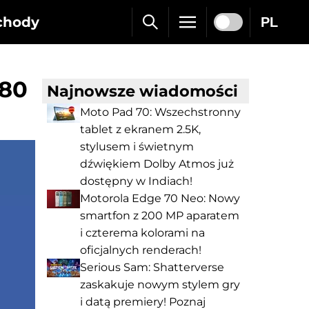
chody
PL
 80
Najnowsze wiadomości
Moto Pad 70: Wszechstronny
tablet z ekranem 2.5K,
stylusem i świetnym
dźwiękiem Dolby Atmos już
dostępny w Indiach!
Motorola Edge 70 Neo: Nowy
smartfon z 200 MP aparatem
i czterema kolorami na
oficjalnych renderach!
Serious Sam: Shatterverse
zaskakuje nowym stylem gry
i datą premiery! Poznaj