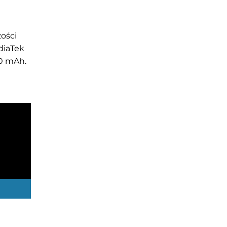
ości
diaTek
10 mAh.