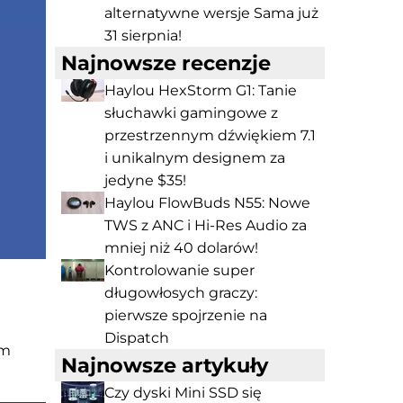
alternatywne wersje Sama już
31 sierpnia!
Najnowsze recenzje
Haylou HexStorm G1: Tanie
słuchawki gamingowe z
przestrzennym dźwiękiem 7.1
i unikalnym designem za
jedyne $35!
Haylou FlowBuds N55: Nowe
TWS z ANC i Hi-Res Audio za
mniej niż 40 dolarów!
Kontrolowanie super
długowłosych graczy:
pierwsze spojrzenie na
Dispatch
ym
Najnowsze artykuły
Czy dyski Mini SSD się