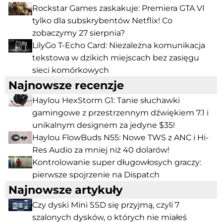
Rockstar Games zaskakuje: Premiera GTA VI
tylko dla subskrybentów Netflix! Co
zobaczymy 27 sierpnia?
LilyGo T-Echo Card: Niezależna komunikacja
tekstowa w dzikich miejscach bez zasięgu
sieci komórkowych
Najnowsze recenzje
Haylou HexStorm G1: Tanie słuchawki
gamingowe z przestrzennym dźwiękiem 7.1 i
unikalnym designem za jedyne $35!
Haylou FlowBuds N55: Nowe TWS z ANC i Hi-
Res Audio za mniej niż 40 dolarów!
Kontrolowanie super długowłosych graczy:
pierwsze spojrzenie na Dispatch
Najnowsze artykuły
Czy dyski Mini SSD się przyjmą, czyli 7
szalonych dysków, o których nie miałeś