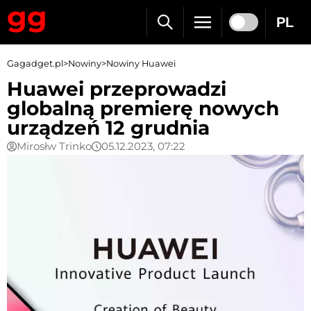
PL
Gagadget.pl
>
Nowiny
>
Nowiny Huawei
Huawei przeprowadzi
globalną premierę nowych
urządzeń 12 grudnia
Mirosłw Trinko
05.12.2023, 07:22