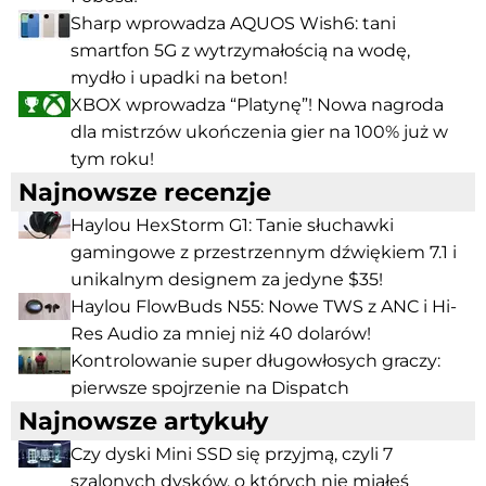
Sharp wprowadza AQUOS Wish6: tani
smartfon 5G z wytrzymałością na wodę,
mydło i upadki na beton!
XBOX wprowadza “Platynę”! Nowa nagroda
dla mistrzów ukończenia gier na 100% już w
tym roku!
Najnowsze recenzje
Haylou HexStorm G1: Tanie słuchawki
gamingowe z przestrzennym dźwiękiem 7.1 i
unikalnym designem za jedyne $35!
Haylou FlowBuds N55: Nowe TWS z ANC i Hi-
Res Audio za mniej niż 40 dolarów!
Kontrolowanie super długowłosych graczy:
pierwsze spojrzenie na Dispatch
Najnowsze artykuły
Czy dyski Mini SSD się przyjmą, czyli 7
szalonych dysków, o których nie miałeś