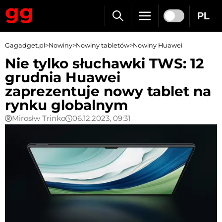
PL
Gagadget.pl
>
Nowiny
>
Nowiny tabletów
>
Nowiny Huawei
Nie tylko słuchawki TWS: 12
grudnia Huawei
zaprezentuje nowy tablet na
rynku globalnym
Mirosłw Trinko
06.12.2023, 09:31