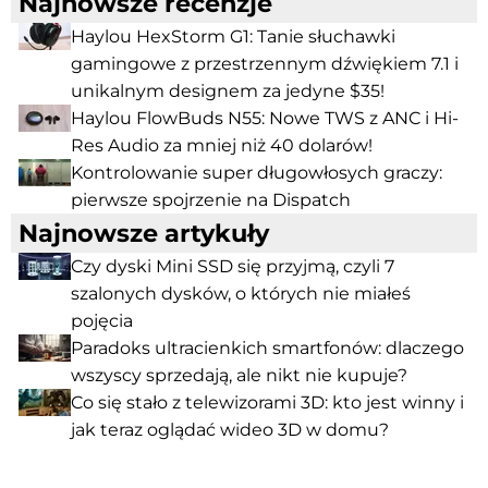
Najnowsze recenzje
Haylou HexStorm G1: Tanie słuchawki
gamingowe z przestrzennym dźwiękiem 7.1 i
unikalnym designem za jedyne $35!
Haylou FlowBuds N55: Nowe TWS z ANC i Hi-
Res Audio za mniej niż 40 dolarów!
Kontrolowanie super długowłosych graczy:
pierwsze spojrzenie na Dispatch
Najnowsze artykuły
Czy dyski Mini SSD się przyjmą, czyli 7
szalonych dysków, o których nie miałeś
pojęcia
Paradoks ultracienkich smartfonów: dlaczego
wszyscy sprzedają, ale nikt nie kupuje?
Co się stało z telewizorami 3D: kto jest winny i
jak teraz oglądać wideo 3D w domu?