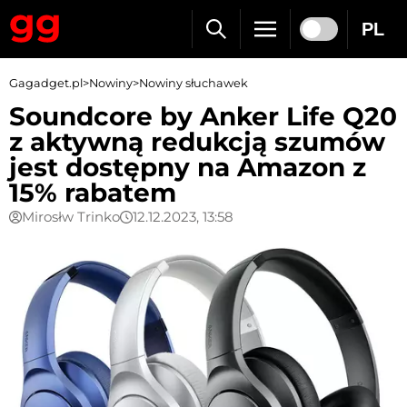
PL
Gagadget.pl
>
Nowiny
>
Nowiny słuchawek
Soundcore by Anker Life Q20
z aktywną redukcją szumów
jest dostępny na Amazon z
15% rabatem
Mirosłw Trinko
12.12.2023, 13:58