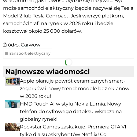
wiadomo też, jak nowość będzie się nazywać. Być
może samochód elektryczny będzie nazywał się Tesla
Model 2 lub Tesla Compact. Jeśli wierzyć plotkom,
samochód trafi na rynek w 2025 roku i będzie
kosztował około 25 000 dolarów.
Źródło:
Carwow
Transport elektryczny
Facebook
Telegram
Najnowsze wiadomości
Apple planuje powrót ceramicznych smart-
zegarków i nowy trend: modele bez ekranów
w 2026 roku!
HMD Touch AI w stylu Nokia Lumia: Nowy
telefon do cyfrowego detoksu wkracza na
globalny rynek!
Rockstar Games zaskakuje: Premiera GTA VI
tylko dla subskrybentów Netflix! Co