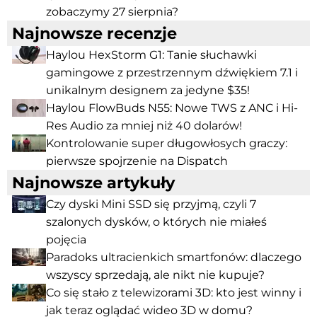
zobaczymy 27 sierpnia?
Najnowsze recenzje
Haylou HexStorm G1: Tanie słuchawki
gamingowe z przestrzennym dźwiękiem 7.1 i
unikalnym designem za jedyne $35!
Haylou FlowBuds N55: Nowe TWS z ANC i Hi-
Res Audio za mniej niż 40 dolarów!
Kontrolowanie super długowłosych graczy:
pierwsze spojrzenie na Dispatch
Najnowsze artykuły
Czy dyski Mini SSD się przyjmą, czyli 7
szalonych dysków, o których nie miałeś
pojęcia
Paradoks ultracienkich smartfonów: dlaczego
wszyscy sprzedają, ale nikt nie kupuje?
Co się stało z telewizorami 3D: kto jest winny i
jak teraz oglądać wideo 3D w domu?