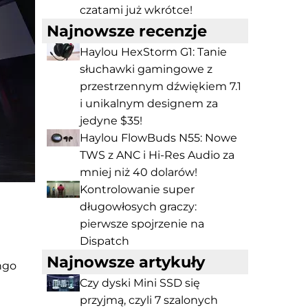
czatami już wkrótce!
Najnowsze recenzje
Haylou HexStorm G1: Tanie
słuchawki gamingowe z
przestrzennym dźwiękiem 7.1
i unikalnym designem za
jedyne $35!
Haylou FlowBuds N55: Nowe
TWS z ANC i Hi-Res Audio za
mniej niż 40 dolarów!
Kontrolowanie super
długowłosych graczy:
pierwsze spojrzenie na
Dispatch
Najnowsze artykuły
ngo
Czy dyski Mini SSD się
przyjmą, czyli 7 szalonych