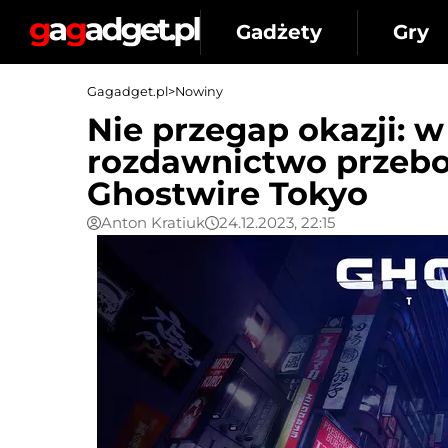
Gadżety
Gry
Gagadget.pl
>
Nowiny
Nie przegap okazji: 
rozdawnictwo przeboj
Ghostwire Tokyo
Anton Kratiuk
24.12.2023, 22:15