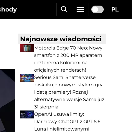
chody
PL
Najnowsze wiadomości
Motorola Edge 70 Neo: Nowy
smartfon z 200 MP aparatem
i czterema kolorami na
oficjalnych renderach!
Serious Sam: Shatterverse
zaskakuje nowym stylem gry
i datą premiery! Poznaj
alternatywne wersje Sama już
31 sierpnia!
OpenAI usuwa limity:
Darmowy ChatGPT z GPT-5.6
Luna i nielimitowanymi