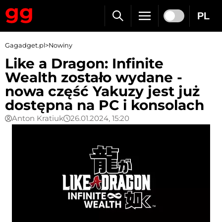
PL
Gagadget.pl
>
Nowiny
Like a Dragon: Infinite
Wealth zostało wydane -
nowa część Yakuzy jest już
dostępna na PC i konsolach
Anton Kratiuk
26.01.2024, 15:20