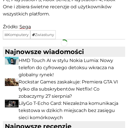
One i zbiera świetne recenzje od użytkowników
wszystkich platform.
Źródło:
Sega
Komputery
Zwiastuny
Facebook
Telegram
Najnowsze wiadomości
HMD Touch AI w stylu Nokia Lumia: Nowy
telefon do cyfrowego detoksu wkracza na
globalny rynek!
Rockstar Games zaskakuje: Premiera GTA VI
tylko dla subskrybentów Netflix! Co
zobaczymy 27 sierpnia?
LilyGo T-Echo Card: Niezależna komunikacja
tekstowa w dzikich miejscach bez zasięgu
sieci komórkowych
Najnowsze recenzje