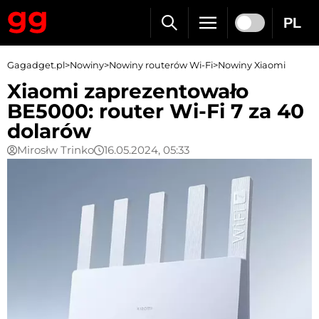
PL
Gagadget.pl
>
Nowiny
>
Nowiny routerów Wi-Fi
>
Nowiny Xiaomi
Xiaomi zaprezentowało
BE5000: router Wi-Fi 7 za 40
dolarów
Mirosłw Trinko
16.05.2024, 05:33