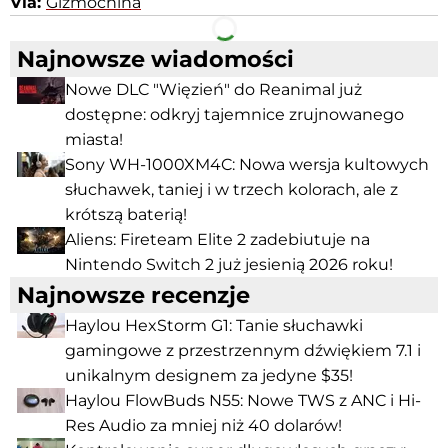
Via:
Gizmochina
Facebook
Telegram
Najnowsze wiadomości
Nowe DLC "Więzień" do Reanimal już
dostępne: odkryj tajemnice zrujnowanego
miasta!
Sony WH-1000XM4C: Nowa wersja kultowych
słuchawek, taniej i w trzech kolorach, ale z
krótszą baterią!
Aliens: Fireteam Elite 2 zadebiutuje na
Nintendo Switch 2 już jesienią 2026 roku!
Najnowsze recenzje
Haylou HexStorm G1: Tanie słuchawki
gamingowe z przestrzennym dźwiękiem 7.1 i
unikalnym designem za jedyne $35!
Haylou FlowBuds N55: Nowe TWS z ANC i Hi-
Res Audio za mniej niż 40 dolarów!