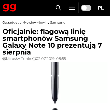
PL
Gagadget.pl
>
Nowiny
>
Nowiny Samsung
Oficjalnie: flagową linię
smartphonów Samsung
Galaxy Note 10 prezentują 7
sierpnia
Mirosłw Trinko
02.07.2019, 08:55