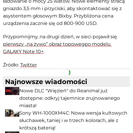
ładowanie o mocy 25 watów. Nowe elementy stracą
gniazdo 3,5 mm i przyciski, aby skontaktować się z
asystentem głosowym Bixby. Przybliżona cena
urządzenia zacznie się od 800-900 USD.
Przypomnijmy, na drugi dzień, w sieci pojawił się
pierwszy „na żywo” obraz topowegpo modelu
GALAXY Note
10+
.
Źródło:
Twitter
Facebook
Telegram
Najnowsze wiadomości
Nowe DLC "Więzień" do Reanimal już
dostępne: odkryj tajemnice zrujnowanego
miasta!
Sony WH-1000XM4C: Nowa wersja kultowych
słuchawek, taniej i w trzech kolorach, ale z
krótszą baterią!