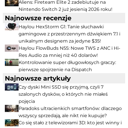
Aliens: Fireteam Elite 2 zadebiutuje na
Nintendo Switch 2 już jesienią 2026 roku!
Najnowsze recenzje
Haylou HexStorm G1: Tanie słuchawki
gamingowe z przestrzennym dźwiękiem 7.1 i
unikalnym designem za jedyne $35!
Haylou FlowBuds N55: Nowe TWS z ANC i Hi-
Res Audio za mniej niż 40 dolarów!
Kontrolowanie super długowłosych graczy:
pierwsze spojrzenie na Dispatch
Najnowsze artykuły
Czy dyski Mini SSD się przyjmą, czyli 7
szalonych dysków, o których nie miałeś
pojęcia
Paradoks ultracienkich smartfonów: dlaczego
wszyscy sprzedają, ale nikt nie kupuje?
Co się stało z telewizorami 3D: kto jest winny i