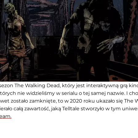
sezon The Walking Dead, który jest interaktywną grą kin
tórych nie widzieliśmy w serialu o tej samej nazwie. I ch
nawet zostało zamknięte, to w 2020 roku ukazało się The 
wierało całą zawartość, jaką Telltale stworzyło w tym uniw
team.