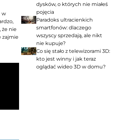
dysków, o których nie miałeś
pojęcia
a w
Paradoks ultracienkich
ardzo,
smartfonów: dlaczego
 że nie
wszyscy sprzedają, ale nikt
e zajmie
nie kupuje?
Co się stało z telewizorami 3D:
kto jest winny i jak teraz
oglądać wideo 3D w domu?