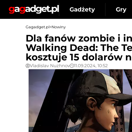
Gadżety
Gry
Gagadget.pl
>
Nowiny
Dla fanów zombie i i
Walking Dead: The Tel
kosztuje 15 dolarów 
Vladislav Nuzhnov
11.09.2024, 10:52