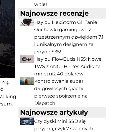
w tle!
Najnowsze recenzje
Haylou HexStorm G1: Tanie
słuchawki gamingowe z
przestrzennym dźwiękiem 7.1
i unikalnym designem za
jedyne $35!
Haylou FlowBuds N55: Nowe
TWS z ANC i Hi-Res Audio za
mniej niż 40 dolarów!
Kontrolowanie super
ową,
długowłosych graczy:
oć
pierwsze spojrzenie na
Walking
Dispatch
ersum.
Najnowsze artykuły
Czy dyski Mini SSD się
przyjmą, czyli 7 szalonych