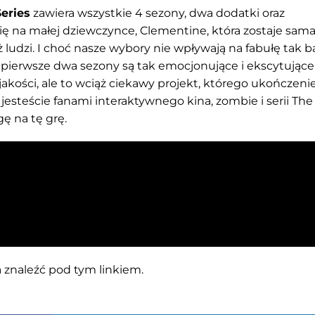
Series
zawiera wszystkie 4 sezony, dwa dodatki oraz
ię na małej dziewczynce, Clementine, która zostaje sam
ż ludzi. I choć nasze wybory nie wpływają na fabułę tak b
pierwsze dwa sezony są tak emocjonujące i ekscytujące,
jakości, ale to wciąż ciekawy projekt, którego ukończeni
i jesteście fanami interaktywnego kina, zombie i serii The
ę na tę grę.
znaleźć pod tym linkiem.