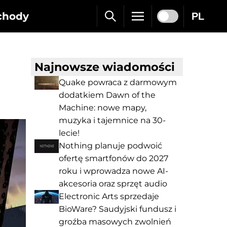
chody
PL
Najnowsze wiadomości
Quake powraca z darmowym
dodatkiem Dawn of the
Machine: nowe mapy,
muzyka i tajemnice na 30-
lecie!
Nothing planuje podwoić
ofertę smartfonów do 2027
roku i wprowadza nowe AI-
akcesoria oraz sprzęt audio
Electronic Arts sprzedaje
BioWare? Saudyjski fundusz i
groźba masowych zwolnień