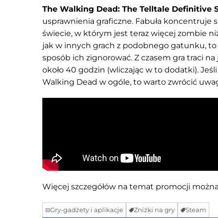
The Walking Dead: The Telltale Definitive 
usprawnienia graficzne. Fabuła koncentruje s
świecie, w którym jest teraz więcej zombie ni
jak w innych grach z podobnego gatunku, to 
sposób ich zignorować. Z czasem gra traci na 
około 40 godzin (wliczając w to dodatki). Jeśl
Walking Dead w ogóle, to warto zwrócić uwag
Więcej szczegółów na temat promocji można 
Gry-gadżety i aplikacje
Zniżki na gry
Steam