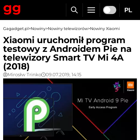
PL
Gagadget.pl
>
Nowiny
>
Nowiny telewizorów
>
Nowiny Xiaomi
Xiaomi uruchomił program
testowy z Androidem Pie na
telewizory Smart TV Mi 4A
(2018)
Mirosłw Trinko
09.07.2019, 14:15