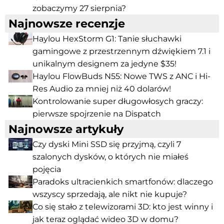
zobaczymy 27 sierpnia?
Najnowsze recenzje
Haylou HexStorm G1: Tanie słuchawki
gamingowe z przestrzennym dźwiękiem 7.1 i
unikalnym designem za jedyne $35!
Haylou FlowBuds N55: Nowe TWS z ANC i Hi-
Res Audio za mniej niż 40 dolarów!
Kontrolowanie super długowłosych graczy:
pierwsze spojrzenie na Dispatch
Najnowsze artykuły
Czy dyski Mini SSD się przyjmą, czyli 7
szalonych dysków, o których nie miałeś
pojęcia
Paradoks ultracienkich smartfonów: dlaczego
wszyscy sprzedają, ale nikt nie kupuje?
Co się stało z telewizorami 3D: kto jest winny i
jak teraz oglądać wideo 3D w domu?