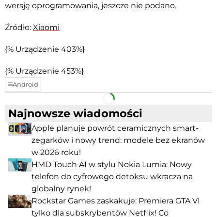
wersję oprogramowania, jeszcze nie podano.
Źródło:
Xiaomi
{% Urządzenie 403%}
{% Urządzenie 453%}
Android
Facebook
Telegram
Najnowsze wiadomości
Apple planuje powrót ceramicznych smart-
zegarków i nowy trend: modele bez ekranów
w 2026 roku!
HMD Touch AI w stylu Nokia Lumia: Nowy
telefon do cyfrowego detoksu wkracza na
globalny rynek!
Rockstar Games zaskakuje: Premiera GTA VI
tylko dla subskrybentów Netflix! Co