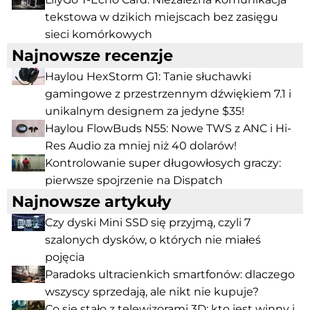
tekstowa w dzikich miejscach bez zasięgu
sieci komórkowych
Najnowsze recenzje
Haylou HexStorm G1: Tanie słuchawki
gamingowe z przestrzennym dźwiękiem 7.1 i
unikalnym designem za jedyne $35!
Haylou FlowBuds N55: Nowe TWS z ANC i Hi-
Res Audio za mniej niż 40 dolarów!
Kontrolowanie super długowłosych graczy:
pierwsze spojrzenie na Dispatch
Najnowsze artykuły
Czy dyski Mini SSD się przyjmą, czyli 7
szalonych dysków, o których nie miałeś
pojęcia
Paradoks ultracienkich smartfonów: dlaczego
wszyscy sprzedają, ale nikt nie kupuje?
Co się stało z telewizorami 3D: kto jest winny i