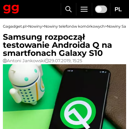
PL
Gagadget.pl
>
Nowiny
>
Nowiny telefonów komórkowych
>
Nowiny Sa
Samsung rozpoczął
testowanie Androida Q na
smartfonach Galaxy S10
Antoni Jankowski
29.07.2019, 15:25