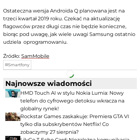
Ostateczna wersja Androida Q planowana jest na
trzeci kwartał 2019 roku. Czekać na aktualizację
flagowców przez długi czas nie będzie konieczne,
biorąc pod uwagę, jak wiele uwagi Samsung ostatnio
udziela oprogramowaniu.
Źródło:
SamMobile
Smartfony
Facebook
Telegram
Najnowsze wiadomości
HMD Touch AI w stylu Nokia Lumia: Nowy
telefon do cyfrowego detoksu wkracza na
globalny rynek!
Rockstar Games zaskakuje: Premiera GTA VI
tylko dla subskrybentów Netflix! Co
zobaczymy 27 sierpnia?
LilyGo T-Echo Card: Niezależna komunikacja