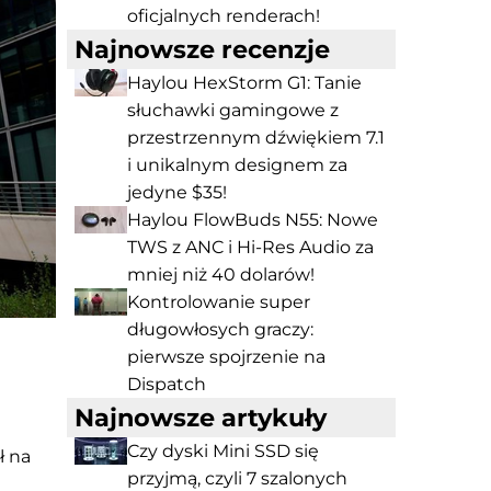
oficjalnych renderach!
Najnowsze recenzje
Haylou HexStorm G1: Tanie
słuchawki gamingowe z
przestrzennym dźwiękiem 7.1
i unikalnym designem za
jedyne $35!
Haylou FlowBuds N55: Nowe
TWS z ANC i Hi-Res Audio za
mniej niż 40 dolarów!
Kontrolowanie super
długowłosych graczy:
l
pierwsze spojrzenie na
Dispatch
Najnowsze artykuły
Czy dyski Mini SSD się
ł na
przyjmą, czyli 7 szalonych