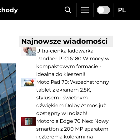
chody
PL
Najnowsze wiadomości
Ultra-cienka ładowarka
Pandaer PTC16: 80 W mocy w
kompaktowym formacie -
idealna do kieszeni!
Moto Pad 70: Wszechstronny
tablet z ekranem 2.5K,
stylusem i świetnym
dźwiękiem Dolby Atmos już
dostępny w Indiach!
Motorola Edge 70 Neo: Nowy
smartfon z 200 MP aparatem
i czterema kolorami na