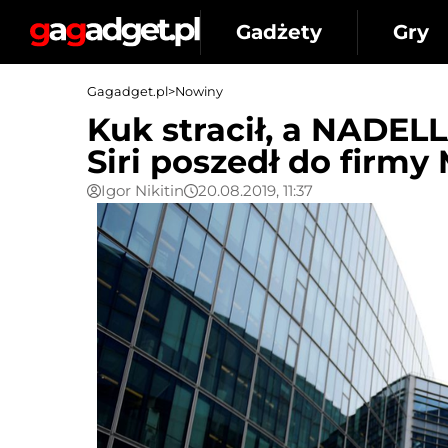
Gadżety
Gry
Gagadget.pl
>
Nowiny
Kuk stracił, a NADELL
Siri poszedł do firmy
Igor Nikitin
20.08.2019, 11:37