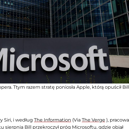
era. Ttym razem stratę poniosła Apple, którą opuścił Bil
 Siri, i według
The Information
(Via
The Verge
), pracowa
 sierpnia Bill przekroczył próg Microsoftu, gdzie objął