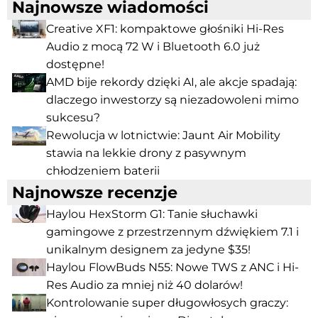
Najnowsze wiadomości
Creative XF1: kompaktowe głośniki Hi-Res
Audio z mocą 72 W i Bluetooth 6.0 już
dostępne!
AMD bije rekordy dzięki AI, ale akcje spadają:
dlaczego inwestorzy są niezadowoleni mimo
sukcesu?
Rewolucja w lotnictwie: Jaunt Air Mobility
stawia na lekkie drony z pasywnym
chłodzeniem baterii
Najnowsze recenzje
Haylou HexStorm G1: Tanie słuchawki
gamingowe z przestrzennym dźwiękiem 7.1 i
unikalnym designem za jedyne $35!
Haylou FlowBuds N55: Nowe TWS z ANC i Hi-
Res Audio za mniej niż 40 dolarów!
Kontrolowanie super długowłosych graczy: