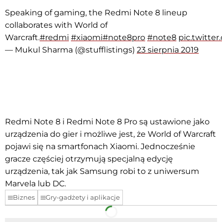
Speaking of gaming, the Redmi Note 8 lineup
collaborates with World of
Warcraft.
#redmi
#xiaomi
#note8pro
#note8
pic.twitt
— Mukul Sharma (@stufflistings
)
23 sierpnia 2019
Redmi Note 8 i Redmi Note 8 Pro są ustawione jako
urządzenia do gier i możliwe jest, że World of Warcraft
pojawi się na smartfonach Xiaomi. Jednocześnie
gracze częściej otrzymują specjalną edycję
urządzenia, tak jak Samsung robi to z uniwersum
Marvela lub DC.
Biznes
Gry-gadżety i aplikacje
Facebook
Telegram