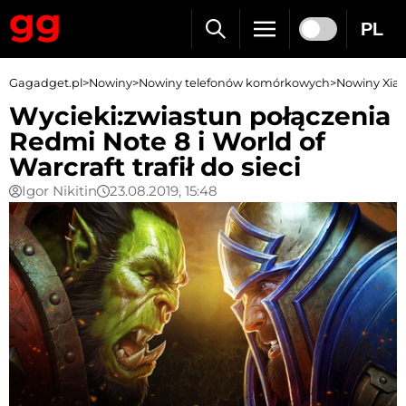
PL
Gagadget.pl
>
Nowiny
>
Nowiny telefonów komórkowych
>
Nowiny Xia
Wycieki:zwiastun połączenia
Redmi Note 8 i World of
Warcraft trafił do sieci
Igor Nikitin
23.08.2019, 15:48