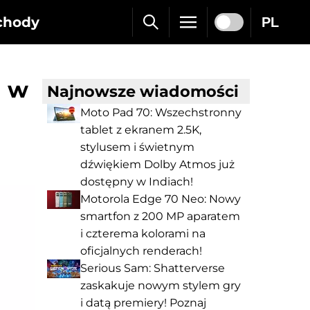
chody
PL
ń w
Najnowsze wiadomości
Moto Pad 70: Wszechstronny
tablet z ekranem 2.5K,
stylusem i świetnym
dźwiękiem Dolby Atmos już
dostępny w Indiach!
Motorola Edge 70 Neo: Nowy
smartfon z 200 MP aparatem
i czterema kolorami na
oficjalnych renderach!
Serious Sam: Shatterverse
zaskakuje nowym stylem gry
i datą premiery! Poznaj