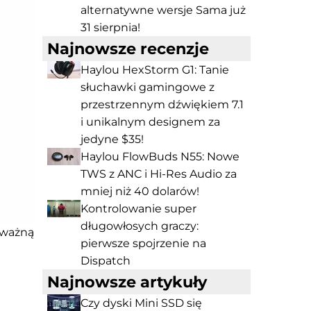
alternatywne wersje Sama już
31 sierpnia!
Najnowsze recenzje
Haylou HexStorm G1: Tanie
słuchawki gamingowe z
przestrzennym dźwiękiem 7.1
i unikalnym designem za
jedyne $35!
Haylou FlowBuds N55: Nowe
TWS z ANC i Hi-Res Audio za
mniej niż 40 dolarów!
Kontrolowanie super
długowłosych graczy:
 ważną
pierwsze spojrzenie na
Dispatch
Najnowsze artykuły
Czy dyski Mini SSD się