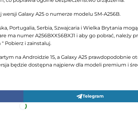
ch, co poprawia ogólne bezpieczeństwo urządzenia.
iej wersji Galaxy A25 o numerze modelu SM-A256B.
ka, Portugalia, Serbia, Szwajcaria i Wielka Brytania mogą
re ma numer A256BXXS6BXJ1 i aby go pobrać, należy pr
 Pobierz i zainstaluj.
rtym na Androidzie 15, a Galaxy A25 prawdopodobnie o
ersja będzie dostępna najpierw dla modeli premium i śre
Telegram