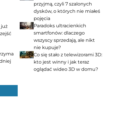
przyjmą, czyli 7 szalonych
dysków, o których nie miałeś
pojęcia
Paradoks ultracienkich
 już
smartfonów: dlaczego
zejść
wszyscy sprzedają, ale nikt
nie kupuje?
trzyma
Co się stało z telewizorami 3D:
dniej
kto jest winny i jak teraz
oglądać wideo 3D w domu?