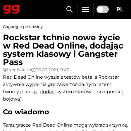
PL
Gagadget.pl
>
Nowiny
Rockstar tchnie nowe życie
w Red Dead Online, dodając
system klasowy i Gangster
Pass
Igor Nikitin
06.09.2019, 11:45
Red Dead Online wyszła z testów beta, a Rockstar
aktywnie wypełnia grę zawartością. Tym razem
twórcy planują
dodać
system klasów i „przepustkę
bojową”.
Co wiadomo
Teraz gracze Red Dead Online mogą wybrać skrzynkę,