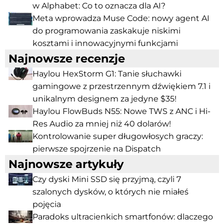
w Alphabet: Co to oznacza dla AI?
Meta wprowadza Muse Code: nowy agent AI
do programowania zaskakuje niskimi
kosztami i innowacyjnymi funkcjami
Najnowsze recenzje
Haylou HexStorm G1: Tanie słuchawki
gamingowe z przestrzennym dźwiękiem 7.1 i
unikalnym designem za jedyne $35!
Haylou FlowBuds N55: Nowe TWS z ANC i Hi-
Res Audio za mniej niż 40 dolarów!
Kontrolowanie super długowłosych graczy:
pierwsze spojrzenie na Dispatch
Najnowsze artykuły
Czy dyski Mini SSD się przyjmą, czyli 7
szalonych dysków, o których nie miałeś
pojęcia
Paradoks ultracienkich smartfonów: dlaczego