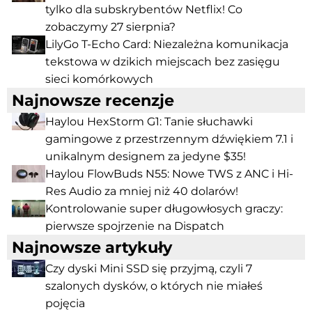
tylko dla subskrybentów Netflix! Co
zobaczymy 27 sierpnia?
LilyGo T-Echo Card: Niezależna komunikacja
tekstowa w dzikich miejscach bez zasięgu
sieci komórkowych
Najnowsze recenzje
Haylou HexStorm G1: Tanie słuchawki
gamingowe z przestrzennym dźwiękiem 7.1 i
unikalnym designem za jedyne $35!
Haylou FlowBuds N55: Nowe TWS z ANC i Hi-
Res Audio za mniej niż 40 dolarów!
Kontrolowanie super długowłosych graczy:
pierwsze spojrzenie na Dispatch
Najnowsze artykuły
Czy dyski Mini SSD się przyjmą, czyli 7
szalonych dysków, o których nie miałeś
pojęcia