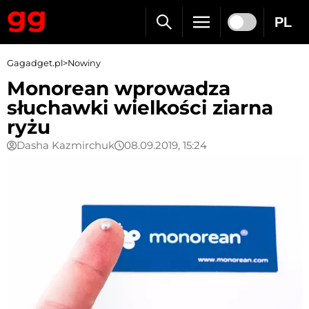
PL
Gagadget.pl
>
Nowiny
Monorean wprowadza
słuchawki wielkości ziarna
ryżu
Dasha Kazmirchuk
08.09.2019, 15:24