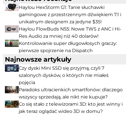
Haylou HexStorm G1: Tanie słuchawki
gamingowe z przestrzennym dźwiękiem 7.1 i
unikalnym designem za jedyne $35!
Haylou FlowBuds N55: Nowe TWS z ANC i Hi-
Res Audio za mniej niż 40 dolarów!
Kontrolowanie super długowłosych graczy:
pierwsze spojrzenie na Dispatch
Najnowsze artykuły
Czy dyski Mini SSD się przyjmą, czyli 7
szalonych dysków, o których nie miałeś
pojęcia
Paradoks ultracienkich smartfonów: dlaczego
wszyscy sprzedają, ale nikt nie kupuje?
Co się stało z telewizorami 3D: kto jest winny i
jak teraz oglądać wideo 3D w domu?