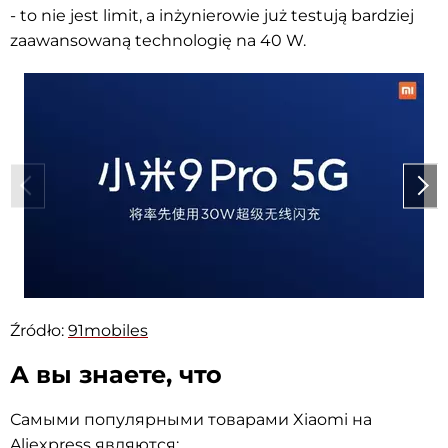
- to nie jest limit, a inżynierowie już testują bardziej
zaawansowaną technologię na 40 W.
Źródło:
91mobiles
А вы знаете, что
Самыми популярными товарами Xiaomi на
Aliexpress являются: