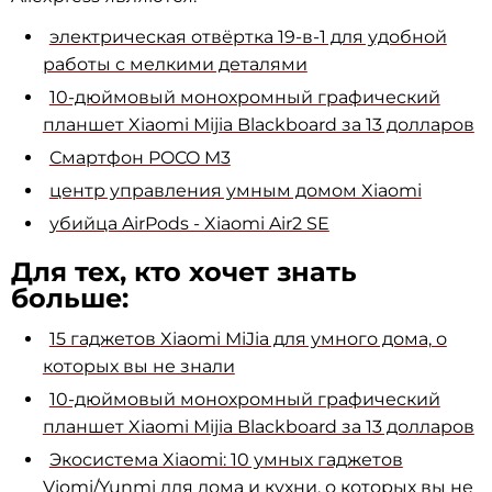
электрическая отвёртка 19-в-1 для удобной
работы с мелкими деталями
10-дюймовый монохромный графический
планшет Xiaomi Mijia Blackboard за 13 долларов
Смартфон POCO M3
центр управления умным домом Xiaomi
убийца AirPods - Xiaomi Air2 SE
Для тех, кто хочет знать
больше:
15 гаджетов Xiaomi MiJia для умного дома, о
которых вы не знали
10-дюймовый монохромный графический
планшет Xiaomi Mijia Blackboard за 13 долларов
Экосистема Xiaomi: 10 умных гаджетов
Viomi/Yunmi для дома и кухни, о которых вы не