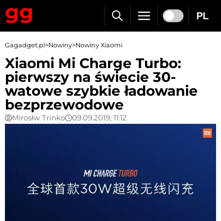
PL
Gagadget.pl
>
Nowiny
>
Nowiny Xiaomi
Xiaomi Mi Charge Turbo:
pierwszy na świecie 30-
watowe szybkie ładowanie
bezprzewodowe
Mirosłw Trinko
09.09.2019, 11:12