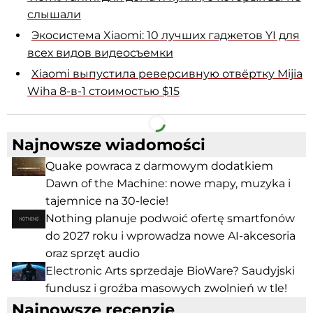
слышали
Экосистема Xiaomi: 10 лучших гаджетов YI для
всех видов видеосъемки
Xiaomi выпустила реверсивную отвёртку Mijia
Wiha 8-в-1 стоимостью $15
Facebook
Telegram
Najnowsze wiadomości
Quake powraca z darmowym dodatkiem
Dawn of the Machine: nowe mapy, muzyka i
tajemnice na 30-lecie!
Nothing planuje podwoić ofertę smartfonów
do 2027 roku i wprowadza nowe AI-akcesoria
oraz sprzęt audio
Electronic Arts sprzedaje BioWare? Saudyjski
fundusz i groźba masowych zwolnień w tle!
Najnowsze recenzje