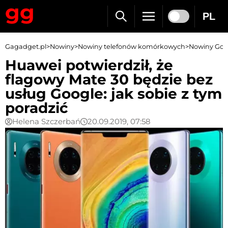
PL
Gagadget.pl
>
Nowiny
>
Nowiny telefonów komórkowych
>
Nowiny Goo
Huawei potwierdził, że
flagowy Mate 30 będzie bez
usług Google: jak sobie z tym
poradzić
Helena Szczerbań
20.09.2019, 07:58