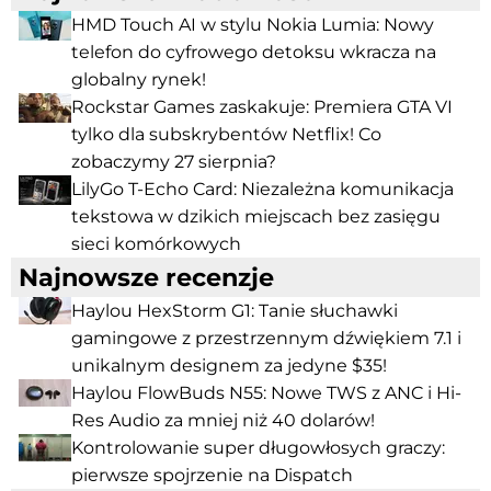
HMD Touch AI w stylu Nokia Lumia: Nowy
telefon do cyfrowego detoksu wkracza na
globalny rynek!
Rockstar Games zaskakuje: Premiera GTA VI
tylko dla subskrybentów Netflix! Co
zobaczymy 27 sierpnia?
LilyGo T-Echo Card: Niezależna komunikacja
tekstowa w dzikich miejscach bez zasięgu
sieci komórkowych
Najnowsze recenzje
Haylou HexStorm G1: Tanie słuchawki
gamingowe z przestrzennym dźwiękiem 7.1 i
unikalnym designem za jedyne $35!
Haylou FlowBuds N55: Nowe TWS z ANC i Hi-
Res Audio za mniej niż 40 dolarów!
Kontrolowanie super długowłosych graczy:
pierwsze spojrzenie na Dispatch