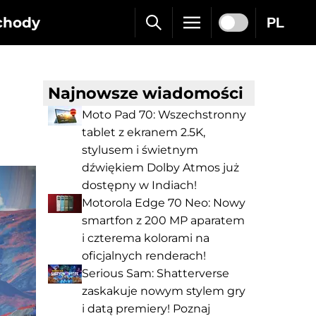
chody
PL
Najnowsze wiadomości
Moto Pad 70: Wszechstronny
tablet z ekranem 2.5K,
stylusem i świetnym
dźwiękiem Dolby Atmos już
dostępny w Indiach!
Motorola Edge 70 Neo: Nowy
smartfon z 200 MP aparatem
i czterema kolorami na
oficjalnych renderach!
Serious Sam: Shatterverse
zaskakuje nowym stylem gry
i datą premiery! Poznaj