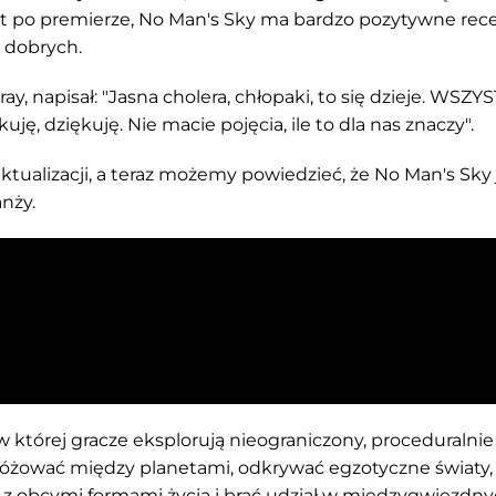
lat po premierze, No Man's Sky ma bardzo pozytywne rece
t dobrych.
ay, napisał: "Jasna cholera, chłopaki, to się dzieje. WSZY
ę, dziękuję. Nie macie pojęcia, ile to dla nas znaczy".
tualizacji, a teraz możemy powiedzieć, że No Man's Sky 
nży.
 której gracze eksplorują nieograniczony, proceduralnie
żować między planetami, odkrywać egzotyczne światy, 
 z obcymi formami życia i brać udział w międzygwiezdn