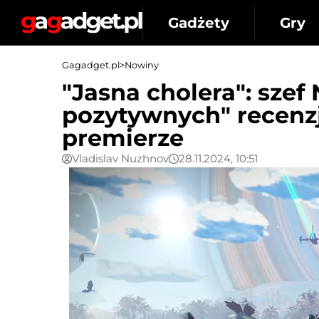
Gadżety
Gry
Gagadget.pl
>
Nowiny
"Jasna cholera": szef
pozytywnych" recenzj
premierze
Vladislav Nuzhnov
28.11.2024, 10:51