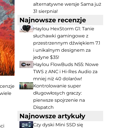
alternatywne wersje Sama już
31 sierpnia!
Najnowsze recenzje
Haylou HexStorm G1: Tanie
słuchawki gamingowe z
przestrzennym dźwiękiem 7.1
i unikalnym designem za
jedyne $35!
Haylou FlowBuds N55: Nowe
TWS z ANC i Hi-Res Audio za
mniej niż 40 dolarów!
Kontrolowanie super
ecenzje
długowłosych graczy:
wiele
pierwsze spojrzenie na
Dispatch
Najnowsze artykuły
Czy dyski Mini SSD się
ci