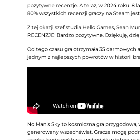
pozytywne recenzje. A teraz, w 2024 roku, 8 
80% wszystkich recenzji graczy na Steam jes
Z tej okazji szef studia Hello Games, Sean Murr
RECENZJE: Bardzo pozytywne. Dziękuję, dziękuj
Od tego czasu gra otrzymała 35 darmowych ak
jednym z najlepszych powrotów w historii bra
No Man's Sky to kosmiczna gra przygodowa, w
generowany wszechświat. Gracze mogą podró
zasoby, budować bazy, wchodzić w interakcje