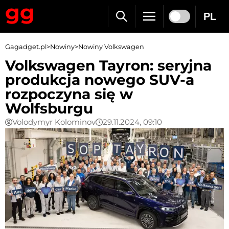
PL
Gagadget.pl
>
Nowiny
>
Nowiny Volkswagen
Volkswagen Tayron: seryjna
produkcja nowego SUV-a
rozpoczyna się w
Wolfsburgu
Volodymyr Kolominov
29.11.2024, 09:10