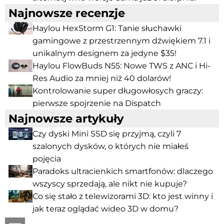
Najnowsze recenzje
Haylou HexStorm G1: Tanie słuchawki
gamingowe z przestrzennym dźwiękiem 7.1 i
unikalnym designem za jedyne $35!
Haylou FlowBuds N55: Nowe TWS z ANC i Hi-
Res Audio za mniej niż 40 dolarów!
Kontrolowanie super długowłosych graczy:
pierwsze spojrzenie na Dispatch
Najnowsze artykuły
Czy dyski Mini SSD się przyjmą, czyli 7
szalonych dysków, o których nie miałeś
pojęcia
Paradoks ultracienkich smartfonów: dlaczego
wszyscy sprzedają, ale nikt nie kupuje?
Co się stało z telewizorami 3D: kto jest winny i
jak teraz oglądać wideo 3D w domu?