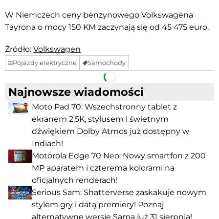
W Niemczech ceny benzynowego Volkswagena
Tayrona o mocy 150 KM zaczynają się od 45 475 euro.
Źródło:
Volkswagen
Pojazdy elektryczne
Samochody
Facebook
Telegram
Najnowsze wiadomości
Moto Pad 70: Wszechstronny tablet z
ekranem 2.5K, stylusem i świetnym
dźwiękiem Dolby Atmos już dostępny w
Indiach!
Motorola Edge 70 Neo: Nowy smartfon z 200
MP aparatem i czterema kolorami na
oficjalnych renderach!
Serious Sam: Shatterverse zaskakuje nowym
stylem gry i datą premiery! Poznaj
alternatywne wersje Sama już 31 sierpnia!