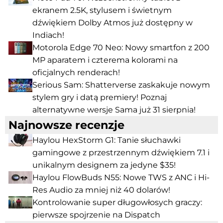
ekranem 2.5K, stylusem i świetnym
dźwiękiem Dolby Atmos już dostępny w
Indiach!
Motorola Edge 70 Neo: Nowy smartfon z 200
MP aparatem i czterema kolorami na
oficjalnych renderach!
Serious Sam: Shatterverse zaskakuje nowym
stylem gry i datą premiery! Poznaj
alternatywne wersje Sama już 31 sierpnia!
Najnowsze recenzje
Haylou HexStorm G1: Tanie słuchawki
gamingowe z przestrzennym dźwiękiem 7.1 i
unikalnym designem za jedyne $35!
Haylou FlowBuds N55: Nowe TWS z ANC i Hi-
Res Audio za mniej niż 40 dolarów!
Kontrolowanie super długowłosych graczy:
pierwsze spojrzenie na Dispatch