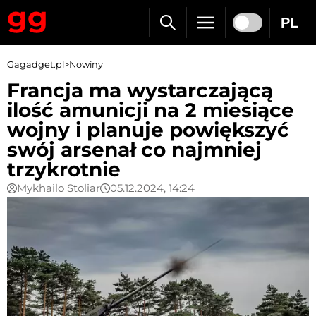
PL
Gagadget.pl
>
Nowiny
Francja ma wystarczającą
ilość amunicji na 2 miesiące
wojny i planuje powiększyć
swój arsenał co najmniej
trzykrotnie
Mykhailo Stoliar
05.12.2024, 14:24