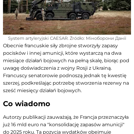
System artyleryjski CAESAR. Źródło: Міноборони Данії
Obecnie francuskie siły zbrojne stworzyły zapasy
pocisków i innej amunicji, które wystarczą na dwa
miesiące działań bojowych na pełną skalę, biorąc pod
uwagę doświadczenia z wojny Rosji z Ukrainą.
Francuscy senatorowie podnoszą jednak tę kwestię
szerzej, podkreślając potrzebę stworzenia rezerwy na
sześć miesięcy działań bojowych.
Co wiadomo
Autorzy publikacji zauważają, że Francja przeznaczyła
już 16 mld euro na "konsolidację zapasów amunicji"
do 2025 roku. Ta pozycja wydatków obejmuje