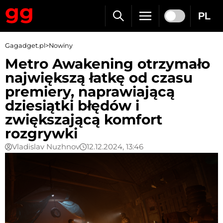
PL
Gagadget.pl
>
Nowiny
Metro Awakening otrzymało
największą łatkę od czasu
premiery, naprawiającą
dziesiątki błędów i
zwiększającą komfort
rozgrywki
Vladislav Nuzhnov
12.12.2024, 13:46