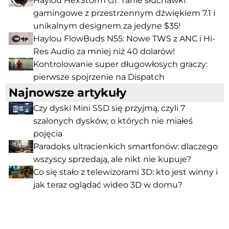
Haylou HexStorm G1: Tanie słuchawki
gamingowe z przestrzennym dźwiękiem 7.1 i
unikalnym designem za jedyne $35!
Haylou FlowBuds N55: Nowe TWS z ANC i Hi-
Res Audio za mniej niż 40 dolarów!
Kontrolowanie super długowłosych graczy:
pierwsze spojrzenie na Dispatch
Najnowsze artykuły
Czy dyski Mini SSD się przyjmą, czyli 7
szalonych dysków, o których nie miałeś
pojęcia
Paradoks ultracienkich smartfonów: dlaczego
wszyscy sprzedają, ale nikt nie kupuje?
Co się stało z telewizorami 3D: kto jest winny i
jak teraz oglądać wideo 3D w domu?