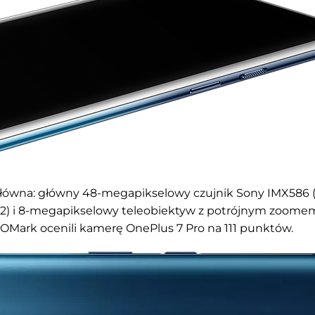
główna: główny 48-megapikselowy czujnik Sony IMX586 (f /
 2.2) i 8-megapikselowy teleobiektyw z potrójnym zoome
Mark ocenili kamerę OnePlus 7 Pro na 111 punktów.