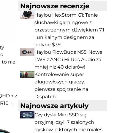
Najnowsze recenzje
Haylou HexStorm G1: Tanie
słuchawki gamingowe z
przestrzennym dźwiękiem 7.1
i unikalnym designem za
jedyne $35!
ry
Haylou FlowBuds N55: Nowe
no
TWS z ANC i Hi-Res Audio za
 to nie
mniej niż 40 dolarów!
Kontrolowanie super
długowłosych graczy:
pierwsze spojrzenie na
 QHD + z
Dispatch
R10 +.
Najnowsze artykuły
Czy dyski Mini SSD się
przyjmą, czyli 7 szalonych
dysków, o których nie miałeś