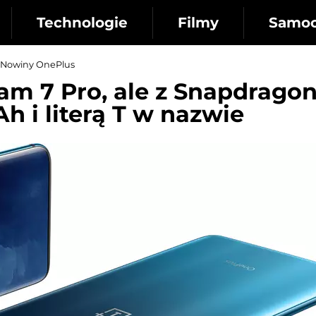
Technologie
Filmy
Samo
Nowiny OnePlus
sam 7 Pro, ale z Snapdrago
h i literą T w nazwie