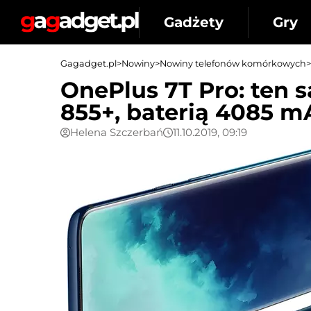
Gadżety
Gry
Gagadget.pl
>
Nowiny
>
Nowiny telefonów komórkowych
>
OnePlus 7T Pro: ten 
855+, baterią 4085 mA
Helena Szczerbań
11.10.2019, 09:19