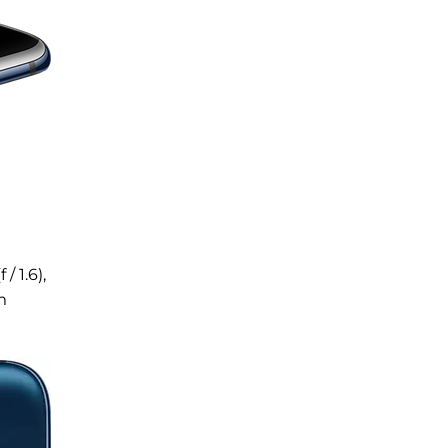
 1.6),
m