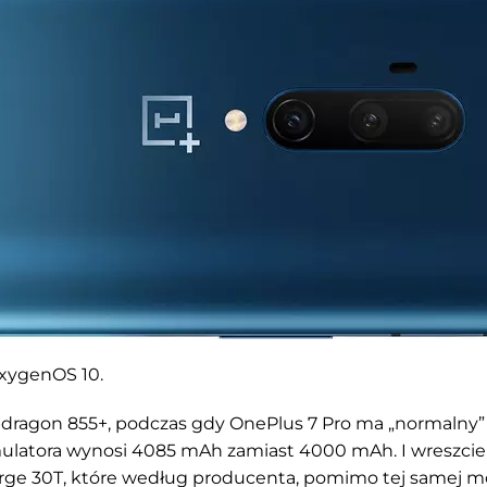
OxygenOS 10.
napdragon 855+, podczas gdy OnePlus 7 Pro ma „normalny”
ulatora wynosi 4085 mAh zamiast 4000 mAh. I wreszcie
ge 30T, które według producenta, pomimo tej samej mo