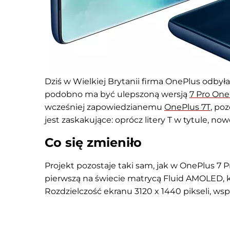
Dziś w Wielkiej Brytanii firma OnePlus odbył
podobno ma być ulepszoną wersją
7 Pro One
wcześniej zapowiedzianemu
OnePlus 7T
, po
jest zaskakujące: oprócz litery T w tytule, n
Co się zmieniło
Projekt pozostaje taki sam, jak w OnePlus 7 
pierwszą na świecie matrycą Fluid AMOLED, k
Rozdzielczość ekranu 3120 x 1440 pikseli, wspó