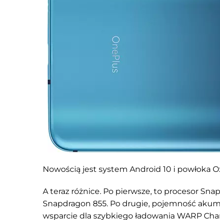
Nowością jest system Android 10 i powłoka 
A teraz różnice. Po pierwsze, to procesor S
Snapdragon 855. Po drugie, pojemność akum
wsparcie dla szybkiego ładowania WARP Char