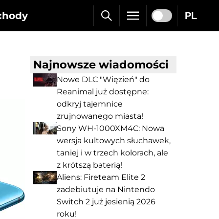
chody
PL
n
Najnowsze wiadomości
Nowe DLC "Więzień" do
Reanimal już dostępne:
odkryj tajemnice
zrujnowanego miasta!
Sony WH-1000XM4C: Nowa
wersja kultowych słuchawek,
taniej i w trzech kolorach, ale
z krótszą baterią!
Aliens: Fireteam Elite 2
zadebiutuje na Nintendo
Switch 2 już jesienią 2026
roku!