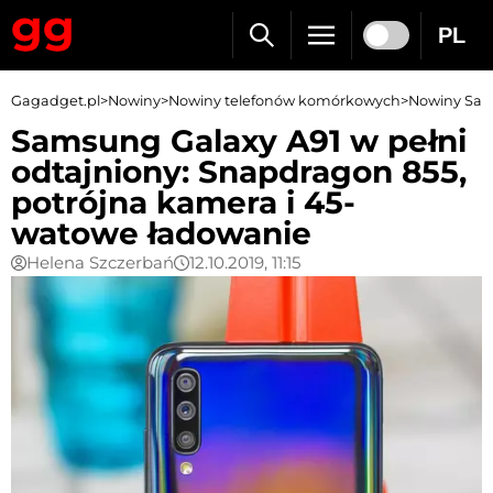
PL
Gagadget.pl
>
Nowiny
>
Nowiny telefonów komórkowych
>
Nowiny Sa
Samsung Galaxy A91 w pełni
odtajniony: Snapdragon 855,
potrójna kamera i 45-
watowe ładowanie
Helena Szczerbań
12.10.2019, 11:15