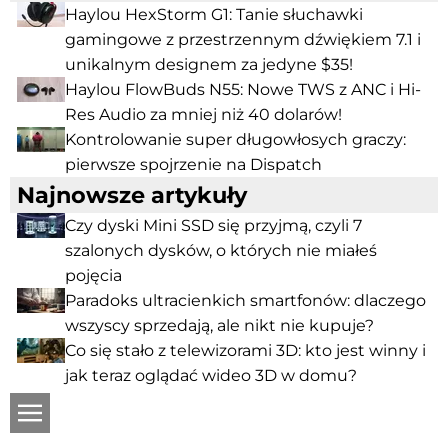
Haylou HexStorm G1: Tanie słuchawki
gamingowe z przestrzennym dźwiękiem 7.1 i
unikalnym designem za jedyne $35!
Haylou FlowBuds N55: Nowe TWS z ANC i Hi-
Res Audio za mniej niż 40 dolarów!
Kontrolowanie super długowłosych graczy:
pierwsze spojrzenie na Dispatch
Najnowsze artykuły
Czy dyski Mini SSD się przyjmą, czyli 7
szalonych dysków, o których nie miałeś
pojęcia
Paradoks ultracienkich smartfonów: dlaczego
wszyscy sprzedają, ale nikt nie kupuje?
Co się stało z telewizorami 3D: kto jest winny i
jak teraz oglądać wideo 3D w domu?