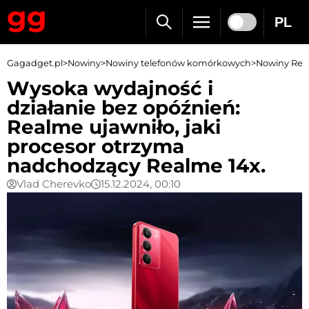
PL
Gagadget.pl
>
Nowiny
>
Nowiny telefonów komórkowych
>
Nowiny Re
Wysoka wydajność i
działanie bez opóźnień:
Realme ujawniło, jaki
procesor otrzyma
nadchodzący Realme 14x.
Vlad Cherevko
15.12.2024, 00:10