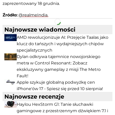
zaprezentowany 18 grudnia.
Źródło:
@realmeIndia.
Facebook
Telegram
Najnowsze wiadomości
AMD rewolucjonizuje AI: Przejęcie Taalas jako
klucz do tańszych i wydajniejszych chipów
specjalistycznych
Dylan odkrywa tajemnice nowojorskiego
metra w Control Resonant: Zobacz
ekskluzywny gameplay z misji The Metro
Fault!
Apple szykuje globalną podwyżkę cen
iPhone'ów 17 - Spiesz się przed 10 sierpnia!
Najnowsze recenzje
Haylou HexStorm G1: Tanie słuchawki
gamingowe z przestrzennym dźwiękiem 7.1 i