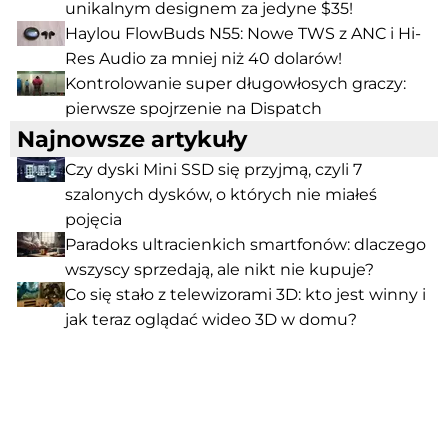
unikalnym designem za jedyne $35!
Haylou FlowBuds N55: Nowe TWS z ANC i Hi-
Res Audio za mniej niż 40 dolarów!
Kontrolowanie super długowłosych graczy:
pierwsze spojrzenie na Dispatch
Najnowsze artykuły
Czy dyski Mini SSD się przyjmą, czyli 7
szalonych dysków, o których nie miałeś
pojęcia
Paradoks ultracienkich smartfonów: dlaczego
wszyscy sprzedają, ale nikt nie kupuje?
Co się stało z telewizorami 3D: kto jest winny i
jak teraz oglądać wideo 3D w domu?