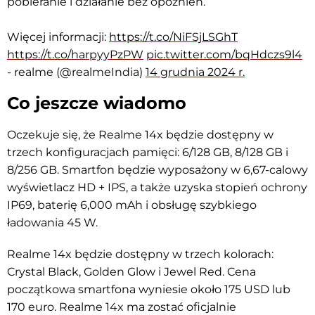
pobieranie i działanie bez opóźnień.
Więcej informacji:
https://t.co/NiFSjLSGhT
https://t.co/harpyyPzPW
pic.twitter.com/bqHdczs9l4
- realme (@realmeIndia)
14 grudnia 2024 r.
Co jeszcze wiadomo
Oczekuje się, że Realme 14x będzie dostępny w
trzech konfiguracjach pamięci: 6/128 GB, 8/128 GB i
8/256 GB. Smartfon będzie wyposażony w 6,67-calowy
wyświetlacz HD + IPS, a także uzyska stopień ochrony
IP69, baterię 6,000 mAh i obsługę szybkiego
ładowania 45 W.
Realme 14x będzie dostępny w trzech kolorach:
Crystal Black, Golden Glow i Jewel Red. Cena
początkowa smartfona wyniesie około 175 USD lub
170 euro. Realme 14x ma zostać oficjalnie