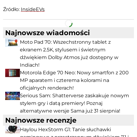
Źródło:
InsideEVs
Facebook
Telegram
Najnowsze wiadomości
Moto Pad 70: Wszechstronny tablet z
ekranem 2.5K, stylusem i świetnym
dźwiękiem Dolby Atmos już dostępny w
Indiach!
Motorola Edge 70 Neo: Nowy smartfon z 200
MP aparatem i czterema kolorami na
oficjalnych renderach!
Serious Sam: Shatterverse zaskakuje nowym
stylem gry i datą premiery! Poznaj
alternatywne wersje Sama już 31 sierpnia!
Najnowsze recenzje
Haylou HexStorm G1: Tanie słuchawki