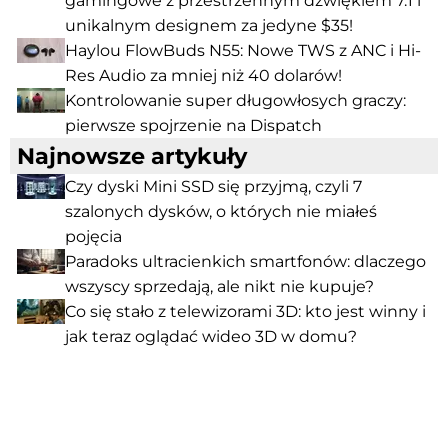
gamingowe z przestrzennym dźwiękiem 7.1 i
unikalnym designem za jedyne $35!
Haylou FlowBuds N55: Nowe TWS z ANC i Hi-
Res Audio za mniej niż 40 dolarów!
Kontrolowanie super długowłosych graczy:
pierwsze spojrzenie na Dispatch
Najnowsze artykuły
Czy dyski Mini SSD się przyjmą, czyli 7
szalonych dysków, o których nie miałeś
pojęcia
Paradoks ultracienkich smartfonów: dlaczego
wszyscy sprzedają, ale nikt nie kupuje?
Co się stało z telewizorami 3D: kto jest winny i
jak teraz oglądać wideo 3D w domu?