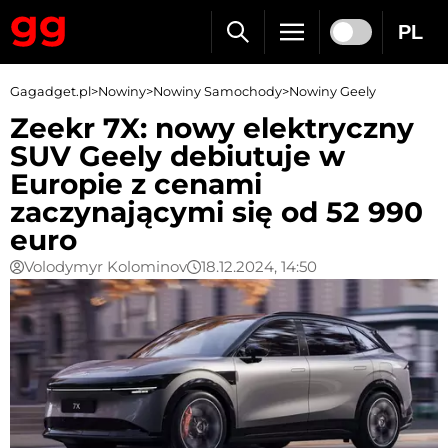
PL
Gagadget.pl
>
Nowiny
>
Nowiny Samochody
>
Nowiny Geely
Zeekr 7X: nowy elektryczny
SUV Geely debiutuje w
Europie z cenami
zaczynającymi się od 52 990
euro
Volodymyr Kolominov
18.12.2024, 14:50