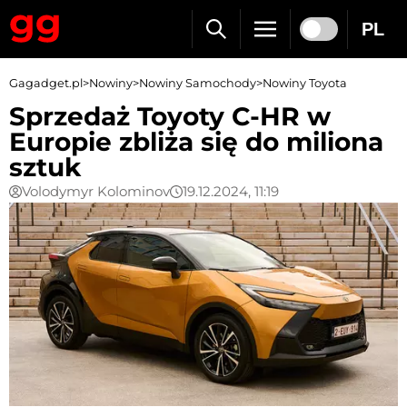
PL
Gagadget.pl
>
Nowiny
>
Nowiny Samochody
>
Nowiny Toyota
Sprzedaż Toyoty C-HR w
Europie zbliża się do miliona
sztuk
Volodymyr Kolominov
19.12.2024, 11:19