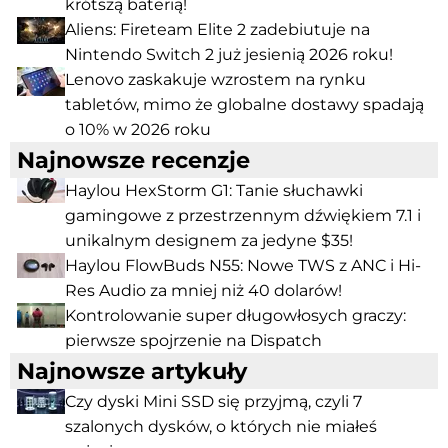
krótszą baterią!
Aliens: Fireteam Elite 2 zadebiutuje na
Nintendo Switch 2 już jesienią 2026 roku!
Lenovo zaskakuje wzrostem na rynku
tabletów, mimo że globalne dostawy spadają
o 10% w 2026 roku
Najnowsze recenzje
Haylou HexStorm G1: Tanie słuchawki
gamingowe z przestrzennym dźwiękiem 7.1 i
unikalnym designem za jedyne $35!
Haylou FlowBuds N55: Nowe TWS z ANC i Hi-
Res Audio za mniej niż 40 dolarów!
Kontrolowanie super długowłosych graczy:
pierwsze spojrzenie na Dispatch
Najnowsze artykuły
Czy dyski Mini SSD się przyjmą, czyli 7
szalonych dysków, o których nie miałeś