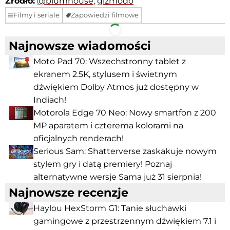
Źródło:
@blumhouse
,
gizmodo
Filmy i seriale
Zapowiedzi filmowe
Facebook
Telegram
Najnowsze wiadomości
Moto Pad 70: Wszechstronny tablet z
ekranem 2.5K, stylusem i świetnym
dźwiękiem Dolby Atmos już dostępny w
Indiach!
Motorola Edge 70 Neo: Nowy smartfon z 200
MP aparatem i czterema kolorami na
oficjalnych renderach!
Serious Sam: Shatterverse zaskakuje nowym
stylem gry i datą premiery! Poznaj
alternatywne wersje Sama już 31 sierpnia!
Najnowsze recenzje
Haylou HexStorm G1: Tanie słuchawki
gamingowe z przestrzennym dźwiękiem 7.1 i