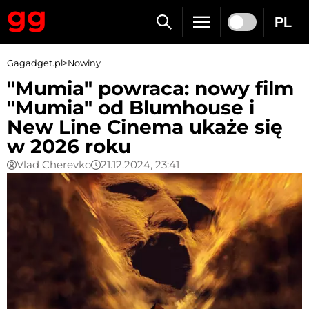
PL
Gagadget.pl
>
Nowiny
"Mumia" powraca: nowy film
"Mumia" od Blumhouse i
New Line Cinema ukaże się
w 2026 roku
Vlad Cherevko
21.12.2024, 23:41