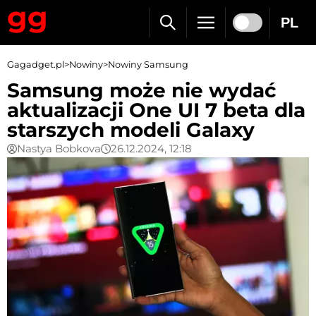
PL
Gagadget.pl
>
Nowiny
>
Nowiny Samsung
Samsung może nie wydać
aktualizacji One UI 7 beta dla
starszych modeli Galaxy
Nastya Bobkova
26.12.2024, 12:18