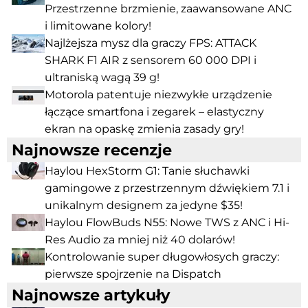
Przestrzenne brzmienie, zaawansowane ANC
i limitowane kolory!
Najlżejsza mysz dla graczy FPS: ATTACK
SHARK F1 AIR z sensorem 60 000 DPI i
ultraniską wagą 39 g!
Motorola patentuje niezwykłe urządzenie
łączące smartfona i zegarek – elastyczny
ekran na opaskę zmienia zasady gry!
Najnowsze recenzje
Haylou HexStorm G1: Tanie słuchawki
gamingowe z przestrzennym dźwiękiem 7.1 i
unikalnym designem za jedyne $35!
Haylou FlowBuds N55: Nowe TWS z ANC i Hi-
Res Audio za mniej niż 40 dolarów!
Kontrolowanie super długowłosych graczy:
pierwsze spojrzenie na Dispatch
Najnowsze artykuły